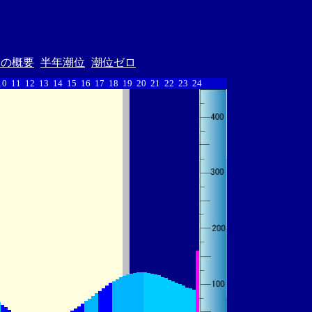
汐の概要
半年潮位
潮位ゼロ
10
11
12
13
14
15
16
17
18
19
20
21
22
23
24