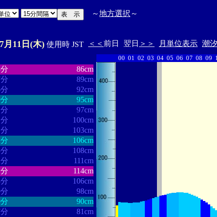
～
地方選択
～
07月11日(木)
＜＜
前日
翌日
＞＞
月単位表示
潮
使用時 JST
00
01
02
03
04
05
06
07
08
09
・・・・・・
・・・・・・・
3分
86cm
7分
89cm
6分
92cm
9分
95cm
1分
97cm
1分
100cm
1分
103cm
2分
106cm
5分
108cm
2分
111cm
1分
114cm
3分
106cm
0分
98cm
0分
90cm
7分
81cm