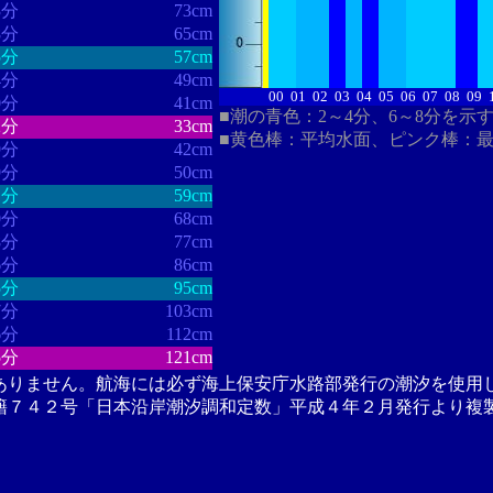
3分
73cm
8分
65cm
5分
57cm
4分
49cm
00
01
02
03
04
05
06
07
08
09
0分
41cm
■潮の青色：2～4分、6～8分を示
2分
33cm
■黄色棒：平均水面、ピンク棒：
9分
42cm
9分
50cm
1分
59cm
0分
68cm
8分
77cm
6分
86cm
5分
95cm
7分
103cm
6分
112cm
5分
121cm
ありません。航海には必ず海上保安庁水路部発行の潮汐を使用
籍７４２号「日本沿岸潮汐調和定数」平成４年２月発行より複