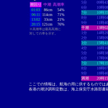
5分
09時4
潮回り
中潮
高潮率
6分
10時0
01:03
86cm
54%
7分
10時3
06:11
114cm
71%
8分
11時0
13:02
33cm
21%
9分
11時4
20:15
121cm
76%
干潮
13時0
※高潮率は最高高潮に
1分
14時2
対しての率を示す。
2分
15時0
3分
15時4
4分
16時1
5分
16時3
6分
17時0
7分
17時3
8分
18時0
9分
18時4
満潮
20時1
ここでの情報は、航海の用に供するものでは
各港の潮汐調和定数は、海上保安庁水路部書