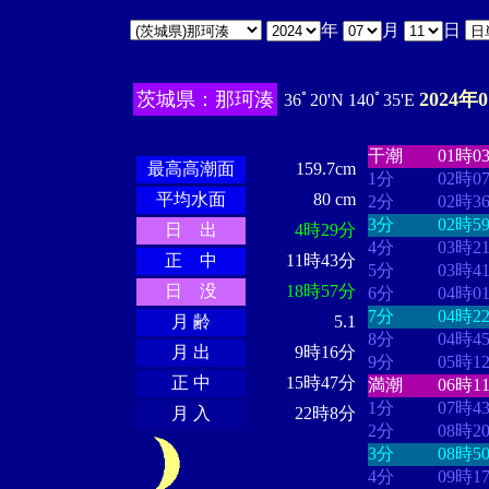
年
月
日
茨城県：那珂湊
2024年
36ﾟ20'N 140ﾟ35'E
・・・・
・・
・・・・・・
・・・・・・
干潮
01時0
最高高潮面
159.7cm
1分
02時0
平均水面
80 cm
2分
02時3
3分
02時5
日 出
4時29分
4分
03時2
正 中
11時43分
5分
03時4
日 没
18時57分
6分
04時0
7分
04時2
月 齢
5.1
8分
04時4
月 出
9時16分
9分
05時1
正 中
15時47分
満潮
06時1
1分
07時4
月 入
22時8分
2分
08時2
3分
08時5
4分
09時1