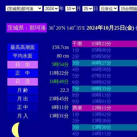
年
月
日
茨城県：那珂湊
2024年10月25日(金)
36ﾟ20'N 140ﾟ35'E
・・・・
・・・・・・・・
・
・・・・・・
・・・・・・
干潮
03時23分
最高高潮面
159.7cm
1分
05時06分
平均水面
80 cm
2分
05時50分
3分
06時27分
日 出
5時54分
4分
06時59分
正 中
11時22分
5分
07時31分
日 没
16時49分
6分
08時02分
7分
08時35分
月 齢
22.3
8分
09時13分
月 出
23時45分
9分
10時01分
正 中
6時11分
満潮
12時11分
1分
13時02分
月 入
13時31分
2分
13時28分
3分
13時50分
4分
14時11分