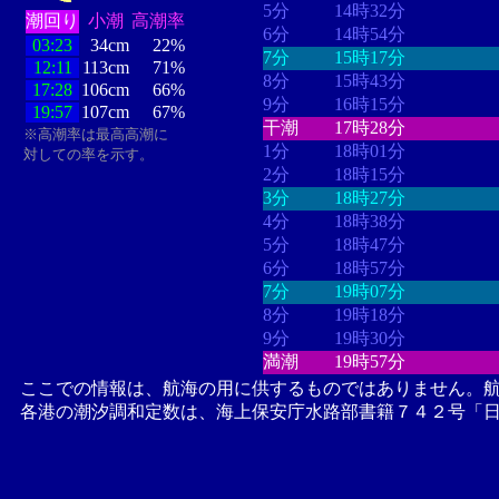
5分
14時32分
潮回り
小潮
高潮率
6分
14時54分
03:23
34cm
22%
7分
15時17分
12:11
113cm
71%
8分
15時43分
17:28
106cm
66%
9分
16時15分
19:57
107cm
67%
干潮
17時28分
※高潮率は最高高潮に
1分
18時01分
対しての率を示す。
2分
18時15分
3分
18時27分
4分
18時38分
5分
18時47分
6分
18時57分
7分
19時07分
8分
19時18分
9分
19時30分
満潮
19時57分
ここでの情報は、航海の用に供するものではありません。
各港の潮汐調和定数は、海上保安庁水路部書籍７４２号「