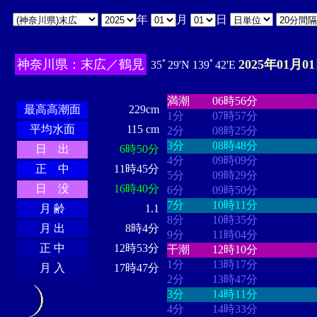
年
月
日
神奈川県：末広／鶴見
2025年01月0
35ﾟ29'N 139ﾟ42'E
・・・・
・・・・・・・・
・
・・・・・・
・・・・・・
満潮
06時56分
最高高潮面
229cm
1分
07時57分
平均水面
115 cm
2分
08時25分
3分
08時48分
日 出
6時50分
4分
09時09分
正 中
11時45分
5分
09時29分
日 没
16時40分
6分
09時50分
7分
10時11分
月 齢
1.1
8分
10時35分
月 出
8時4分
9分
11時04分
正 中
12時53分
干潮
12時10分
1分
13時17分
月 入
17時47分
2分
13時47分
3分
14時11分
4分
14時33分