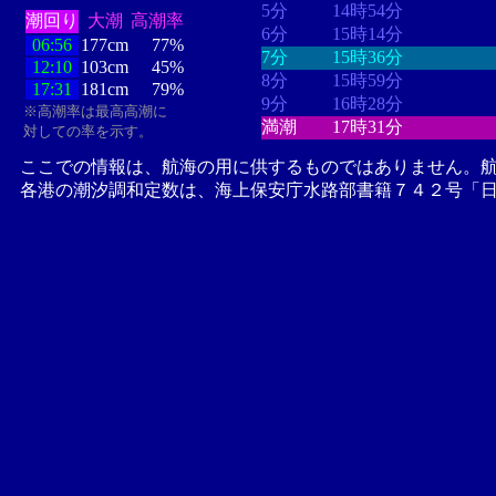
5分
14時54分
潮回り
大潮
高潮率
6分
15時14分
06:56
177cm
77%
7分
15時36分
12:10
103cm
45%
8分
15時59分
17:31
181cm
79%
9分
16時28分
※高潮率は最高高潮に
満潮
17時31分
対しての率を示す。
ここでの情報は、航海の用に供するものではありません。
各港の潮汐調和定数は、海上保安庁水路部書籍７４２号「