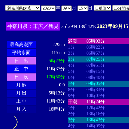
年
月
日
神奈川県：末広／鶴見
2023年09月1
35ﾟ29'N 139ﾟ42'E
・・・・
・・・・・・・・
・
・・・・・・
・・・・・・
満潮
05時03分
最高高潮面
229cm
1分
06時22分
平均水面
115 cm
2分
06時57分
3分
07時25分
日 出
5時23分
4分
07時51分
正 中
11時37分
5分
08時15分
日 没
17時50分
6分
08時40分
7分
09時05分
月 齢
0.0
8分
09時33分
月 出
5時13分
9分
10時07分
正 中
11時43分
干潮
11時24分
1分
12時42分
月 入
18時4分
2分
13時16分
3分
13時43分
4分
14時09分