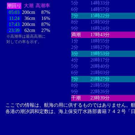
5分
14時33分
潮回り
大潮
高潮率
6分
14時57分
05:03
200cm
87%
7分
15時22分
11:24
36cm
16%
8分
15時50分
17:43
200cm
87%
9分
16時24分
23:39
62cm
27%
満潮
17時43分
※高潮率は最高高潮に
1分
18時55分
対しての率を示す。
2分
19時27分
3分
19時53分
4分
20時17分
5分
20時40分
6分
21時03分
7分
21時27分
8分
21時53分
9分
22時26分
干潮
23時39分
ここでの情報は、航海の用に供するものではありません。
各港の潮汐調和定数は、海上保安庁水路部書籍７４２号「