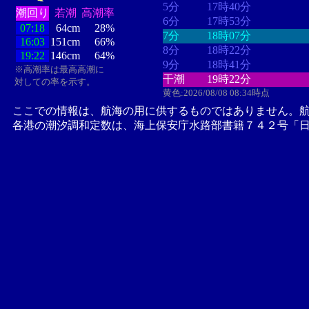
5分
17時40分
潮回り
若潮
高潮率
6分
17時53分
07:18
64cm
28%
7分
18時07分
16:03
151cm
66%
8分
18時22分
19:22
146cm
64%
9分
18時41分
※高潮率は最高高潮に
干潮
19時22分
対しての率を示す。
黄色:2026/08/08 08:34時点
ここでの情報は、航海の用に供するものではありません。
各港の潮汐調和定数は、海上保安庁水路部書籍７４２号「