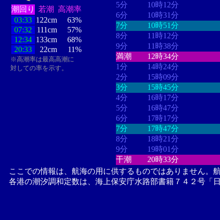
5分
10時12分
潮回り
若潮
高潮率
6分
10時31分
03:33
122cm
63%
7分
10時51分
07:32
111cm
57%
8分
11時12分
12:34
133cm
68%
9分
11時38分
20:33
22cm
11%
満潮
12時34分
※高潮率は最高高潮に
1分
14時24分
対しての率を示す。
2分
15時09分
3分
15時45分
4分
16時17分
5分
16時47分
6分
17時17分
7分
17時47分
8分
18時21分
9分
19時01分
干潮
20時33分
ここでの情報は、航海の用に供するものではありません。
各港の潮汐調和定数は、海上保安庁水路部書籍７４２号「