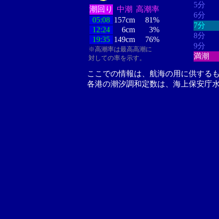
5分
潮回り
中潮
高潮率
6分
05:08
157cm
81%
7分
12:24
6cm
3%
8分
19:35
149cm
76%
9分
※高潮率は最高高潮に
満潮
対しての率を示す。
ここでの情報は、航海の用に供する
各港の潮汐調和定数は、海上保安庁