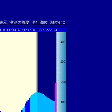
表示
潮汐の概要
半年潮位
潮位ゼロ
9
10
11
12
13
14
15
16
17
18
19
20
21
22
23
24