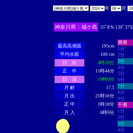
年
月
神奈川県：城ケ島
35ﾟ8'N 139ﾟ37'
・・・
・・・・・・
・・・・・・
満潮
最高高潮面
195cm
1分
平均水面
100 cm
2分
3分
日 出
4時28分
4分
正 中
11時44分
5分
日 没
19時0分
6分
7分
月 齢
17.5
8分
月 出
21時16分
9分
正 中
1時18分
干潮
1分
月 入
6時9分
2分
3分
4分