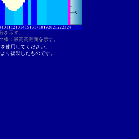
9
10
11
12
13
14
15
16
17
18
19
20
21
22
23
24
8分を示す。
ク棒：最高高潮面を示す。
汐を使用してください。
行より複製したものです。