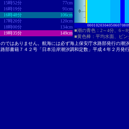
15時52分
77cm
16時19分
91cm
16時48分
106cm
17時20分
120cm
00
01
02
03
04
05
06
07
08
0
18時00分
134cm
■潮の青色：2～4分、6～
19時35分
149cm
■黄色棒：平均水面、ピン
ものではありません。航海には必ず海上保安庁水路部発行の潮
水路部書籍７４２号「日本沿岸潮汐調和定数」平成４年２月発