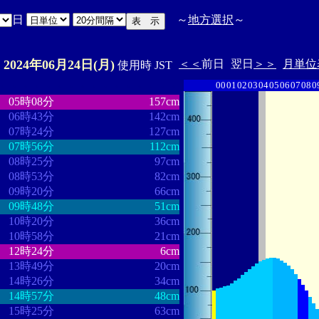
日
～
地方選択
～
2024年06月24日(月)
＜＜
前日
翌日
＞＞
月単位
E
使用時 JST
00
01
02
03
04
05
06
07
08
0
・
・・・・・・・・
・・・・・・・
05時08分
157cm
06時43分
142cm
07時24分
127cm
07時56分
112cm
08時25分
97cm
08時53分
82cm
09時20分
66cm
09時48分
51cm
10時20分
36cm
10時58分
21cm
12時24分
6cm
13時49分
20cm
14時26分
34cm
14時57分
48cm
15時25分
63cm