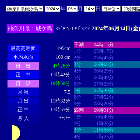
年
月
日
神奈川県：城ケ島
2024年06月14日(金
35ﾟ8'N 139ﾟ37'E
・・・・
・・・・・・・・
・
・・・・・・
・・・・・・
干潮
04時15分
最高高潮面
195cm
1分
05時17分
平均水面
100 cm
2分
05時45分
3分
06時08分
日 出
4時26分
4分
06時29分
正 中
11時42分
5分
06時49分
日 没
18時58分
6分
07時09分
7分
07時30分
月 齢
7.5
8分
07時52分
月 出
11時32分
9分
08時20分
正 中
17時55分
満潮
09時21分
1分
10時49分
月 入
**:**
2分
11時26分
3分
11時56分
4分
12時23分