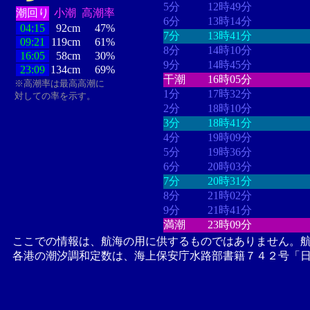
5分
12時49分
潮回り
小潮
高潮率
6分
13時14分
04:15
92cm
47%
7分
13時41分
09:21
119cm
61%
8分
14時10分
16:05
58cm
30%
9分
14時45分
23:09
134cm
69%
干潮
16時05分
※高潮率は最高高潮に
1分
17時32分
対しての率を示す。
2分
18時10分
3分
18時41分
4分
19時09分
5分
19時36分
6分
20時03分
7分
20時31分
8分
21時02分
9分
21時41分
満潮
23時09分
ここでの情報は、航海の用に供するものではありません。
各港の潮汐調和定数は、海上保安庁水路部書籍７４２号「