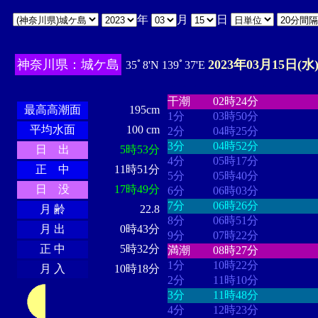
年
月
日
神奈川県：城ケ島
2023年03月15日(水
35ﾟ8'N 139ﾟ37'E
・・・・
・・・・・・・・
・
・・・・・・
・・・・・・
干潮
02時24分
最高高潮面
195cm
1分
03時50分
平均水面
100 cm
2分
04時25分
3分
04時52分
日 出
5時53分
4分
05時17分
正 中
11時51分
5分
05時40分
日 没
17時49分
6分
06時03分
7分
06時26分
月 齢
22.8
8分
06時51分
月 出
0時43分
9分
07時22分
正 中
5時32分
満潮
08時27分
1分
10時22分
月 入
10時18分
2分
11時10分
3分
11時48分
4分
12時23分