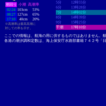
5分
12時55分
潮回り
小潮
高潮率
6分
13時28分
02:24
103cm
53%
7分
14時02分
08:27
127cm
65%
8分
14時39分
17:10
40cm
20%
9分
15時25分
※高潮率は最高高潮に
干潮
17時10分
対しての率を示す。
ここでの情報は、航海の用に供するものではありません。
各港の潮汐調和定数は、海上保安庁水路部書籍７４２号「