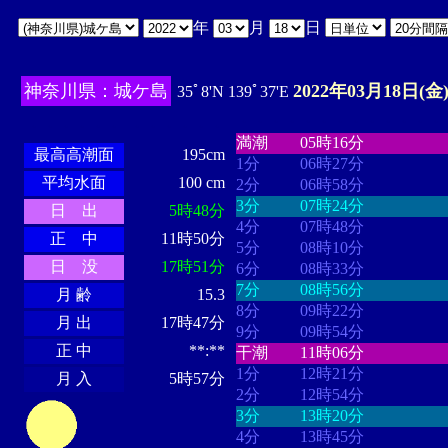
年
月
日
神奈川県：城ケ島
2022年03月18日(金
35ﾟ8'N 139ﾟ37'E
・・・・
・・・・・・・・
・
・・・・・・
・・・・・・
満潮
05時16分
最高高潮面
195cm
1分
06時27分
平均水面
100 cm
2分
06時58分
3分
07時24分
日 出
5時48分
4分
07時48分
正 中
11時50分
5分
08時10分
日 没
17時51分
6分
08時33分
7分
08時56分
月 齢
15.3
8分
09時22分
月 出
17時47分
9分
09時54分
正 中
**:**
干潮
11時06分
1分
12時21分
月 入
5時57分
2分
12時54分
3分
13時20分
4分
13時45分