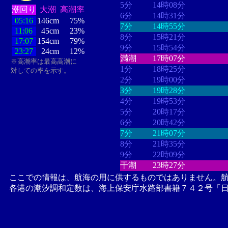
5分
14時08分
潮回り
大潮
高潮率
6分
14時31分
05:16
146cm
75%
7分
14時55分
11:06
45cm
23%
8分
15時21分
17:07
154cm
79%
9分
15時54分
23:27
24cm
12%
満潮
17時07分
※高潮率は最高高潮に
1分
18時25分
対しての率を示す。
2分
19時00分
3分
19時28分
4分
19時53分
5分
20時17分
6分
20時42分
7分
21時07分
8分
21時35分
9分
22時09分
干潮
23時27分
ここでの情報は、航海の用に供するものではありません。
各港の潮汐調和定数は、海上保安庁水路部書籍７４２号「