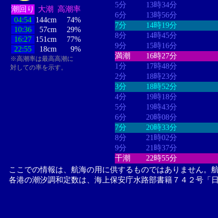
5分
13時34分
潮回り
大潮
高潮率
6分
13時56分
04:54
144cm
74%
7分
14時19分
10:36
57cm
29%
8分
14時45分
16:27
151cm
77%
9分
15時16分
22:55
18cm
9%
満潮
16時27分
※高潮率は最高高潮に
1分
17時48分
対しての率を示す。
2分
18時23分
3分
18時52分
4分
19時18分
5分
19時43分
6分
20時08分
7分
20時33分
8分
21時02分
9分
21時37分
干潮
22時55分
ここでの情報は、航海の用に供するものではありません。
各港の潮汐調和定数は、海上保安庁水路部書籍７４２号「