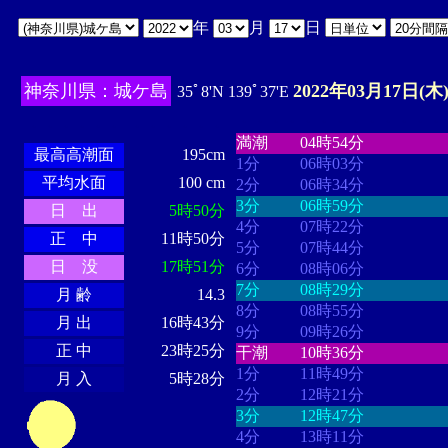
年
月
日
神奈川県：城ケ島
2022年03月17日(木
35ﾟ8'N 139ﾟ37'E
・・・・
・・・・・・・・
・
・・・・・・
・・・・・・
満潮
04時54分
最高高潮面
195cm
1分
06時03分
平均水面
100 cm
2分
06時34分
3分
06時59分
日 出
5時50分
4分
07時22分
正 中
11時50分
5分
07時44分
日 没
17時51分
6分
08時06分
7分
08時29分
月 齢
14.3
8分
08時55分
月 出
16時43分
9分
09時26分
正 中
23時25分
干潮
10時36分
1分
11時49分
月 入
5時28分
2分
12時21分
3分
12時47分
4分
13時11分