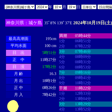
年
月
日
神奈川県：城ケ島
2024年10月19日(土
35ﾟ8'N 139ﾟ37'E
・・・・
・・・・・・・・
・
・・・・・・
・・・・・・
満潮
05時44分
最高高潮面
195cm
1分
06時51分
平均水面
100 cm
2分
07時22分
3分
07時46分
日 出
5時51分
4分
08時09分
正 中
11時27分
5分
08時31分
日 没
17時2分
6分
08時53分
7分
09時16分
月 齢
16.3
8分
09時41分
月 出
18時1分
9分
10時12分
正 中
0時26分
干潮
11時22分
1分
12時33分
月 入
7時42分
2分
13時04分
3分
13時29分
4分
13時52分