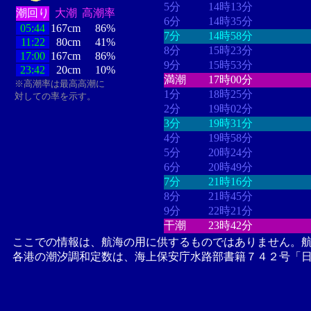
5分
14時13分
潮回り
大潮
高潮率
6分
14時35分
05:44
167cm
86%
7分
14時58分
11:22
80cm
41%
8分
15時23分
17:00
167cm
86%
9分
15時53分
23:42
20cm
10%
満潮
17時00分
※高潮率は最高高潮に
1分
18時25分
対しての率を示す。
2分
19時02分
3分
19時31分
4分
19時58分
5分
20時24分
6分
20時49分
7分
21時16分
8分
21時45分
9分
22時21分
干潮
23時42分
ここでの情報は、航海の用に供するものではありません。
各港の潮汐調和定数は、海上保安庁水路部書籍７４２号「