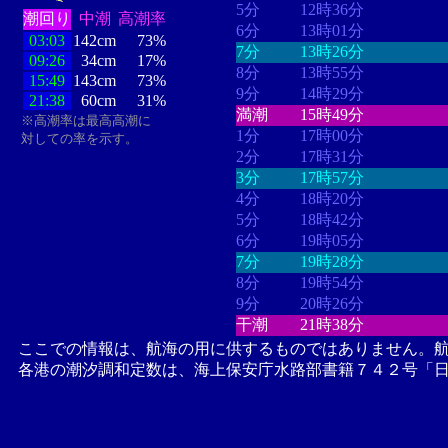
5分
12時36分
潮回り
中潮
高潮率
6分
13時01分
03:03
142cm
73%
7分
13時26分
09:26
34cm
17%
8分
13時55分
15:49
143cm
73%
9分
14時29分
21:38
60cm
31%
満潮
15時49分
※高潮率は最高高潮に
1分
17時00分
対しての率を示す。
2分
17時31分
3分
17時57分
4分
18時20分
5分
18時42分
6分
19時05分
7分
19時28分
8分
19時54分
9分
20時26分
干潮
21時38分
ここでの情報は、航海の用に供するものではありません。
各港の潮汐調和定数は、海上保安庁水路部書籍７４２号「