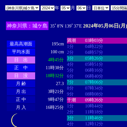
年
月
日
神奈川県：城ケ島
2024年05月06日(月
35ﾟ8'N 139ﾟ37'E
・・・・
・・・・・・・・
・
・・・・・・
・・・・・・
満潮
03時03分
最高高潮面
195cm
1分
04時22分
平均水面
100 cm
2分
04時57分
3分
05時26分
日 出
4時45分
4分
05時51分
正 中
11時38分
5分
06時16分
日 没
18時32分
6分
06時40分
7分
07時06分
月 齢
27.3
8分
07時34分
月 出
3時21分
9分
08時08分
正 中
9時47分
干潮
09時26分
1分
10時44分
月 入
16時25分
2分
11時18分
3分
11時46分
4分
12時12分