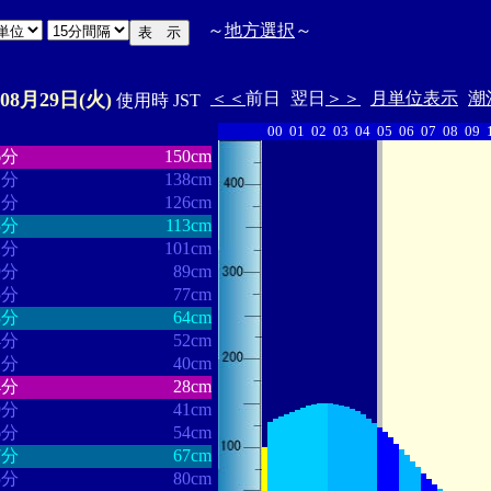
～
地方選択
～
年08月29日(火)
＜＜
前日
翌日
＞＞
月単位表示
潮
使用時 JST
00
01
02
03
04
05
06
07
08
09
・・・・・・
・・・・・・・
6分
150cm
1分
138cm
1分
126cm
3分
113cm
2分
101cm
9分
89cm
5分
77cm
3分
64cm
4分
52cm
1分
40cm
4分
28cm
9分
41cm
6分
54cm
7分
67cm
5分
80cm