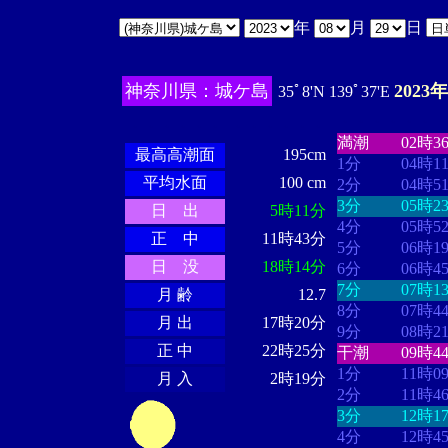
年
月
日
神奈川県：城ケ島
2023
35ﾟ8'N 139ﾟ37'E
・・・・
・・
・・・・・・
・・・・・・
満潮
02時3
最高高潮面
195cm
1分
04時1
平均水面
100 cm
2分
04時5
3分
05時2
日 出
5時11分
4分
05時5
正 中
11時43分
5分
06時1
日 没
18時14分
6分
06時4
7分
07時1
月 齢
12.7
8分
07時4
月 出
17時20分
9分
08時2
正 中
22時25分
干潮
09時4
1分
11時0
月 入
2時19分
2分
11時4
3分
12時1
4分
12時4