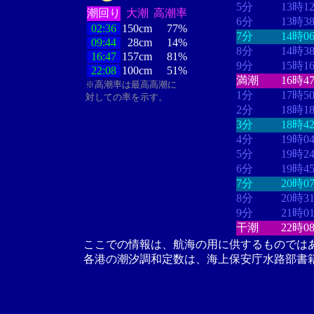
5分
13時1
潮回り
大潮
高潮率
6分
13時3
02:36
150cm
77%
7分
14時0
09:44
28cm
14%
8分
14時3
16:47
157cm
81%
9分
15時1
22:08
100cm
51%
満潮
16時4
※高潮率は最高高潮に
1分
17時5
対しての率を示す。
2分
18時1
3分
18時4
4分
19時0
5分
19時2
6分
19時4
7分
20時0
8分
20時3
9分
21時0
干潮
22時0
ここでの情報は、航海の用に供するものでは
各港の潮汐調和定数は、海上保安庁水路部書