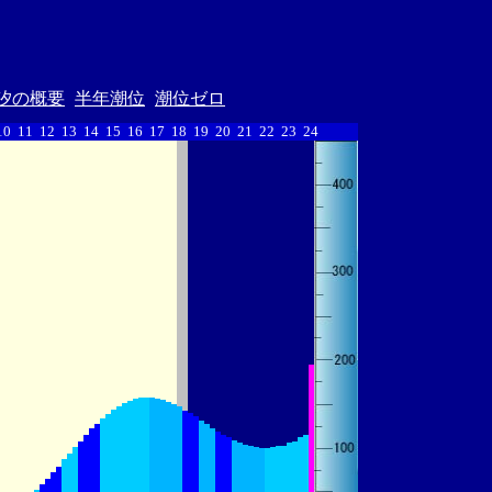
汐の概要
半年潮位
潮位ゼロ
10
11
12
13
14
15
16
17
18
19
20
21
22
23
24