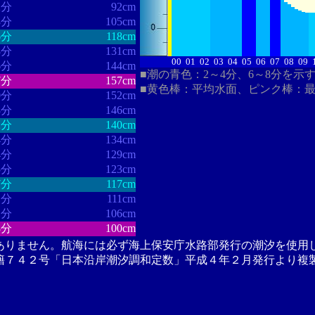
2分
92cm
8分
105cm
6分
118cm
8分
131cm
00
01
02
03
04
05
06
07
08
09
6分
144cm
■潮の青色：2～4分、6～8分を示
7分
157cm
■黄色棒：平均水面、ピンク棒：
0分
152cm
8分
146cm
2分
140cm
4分
134cm
4分
129cm
5分
123cm
7分
117cm
1分
111cm
1分
106cm
8分
100cm
ありません。航海には必ず海上保安庁水路部発行の潮汐を使用
籍７４２号「日本沿岸潮汐調和定数」平成４年２月発行より複