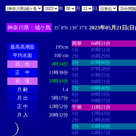
年
月
日
神奈川県：城ケ島
2023年05月21日(日
35ﾟ8'N 139ﾟ37'E
・・・・
・・・・・・・・
・
・・・・・・
・・・・・・
満潮
04時21分
最高高潮面
195cm
1分
05時51分
平均水面
100 cm
2分
06時29分
3分
07時00分
日 出
4時34分
4分
07時28分
正 中
11時38分
5分
07時55分
日 没
18時43分
6分
08時21分
7分
08時49分
月 齢
1.4
8分
09時19分
月 出
5時17分
9分
09時57分
正 中
12時52分
干潮
11時21分
1分
12時43分
月 入
20時32分
2分
13時20分
3分
13時50分
4分
14時17分