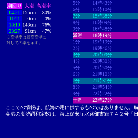
5分
14時43分
潮回り
大潮
高潮率
6分
15時10分
04:21
155cm
80%
7分
15時38分
11:21
0cm
0%
8分
16時09分
18:19
148cm
76%
9分
16時48分
23:27
91cm
47%
満潮
18時19分
※高潮率は最高高潮に
1分
19時19分
対しての率を示す。
2分
19時46分
3分
20時09分
4分
20時30分
5分
20時50分
6分
21時10分
7分
21時31分
8分
21時54分
9分
22時22分
干潮
23時27分
ここでの情報は、航海の用に供するものではありません。
各港の潮汐調和定数は、海上保安庁水路部書籍７４２号「