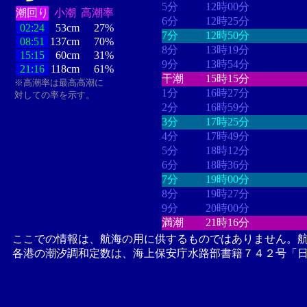
5分
12時00分
潮回り
小潮
高潮率
6分
12時25分
02:24
53cm
27%
7分
12時50分
08:51
137cm
70%
8分
13時19分
15:15
60cm
31%
9分
13時54分
21:16
118cm
61%
干潮
15時15分
※高潮率は最高高潮に
1分
16時27分
対しての率を示す。
2分
16時59分
3分
17時25分
4分
17時49分
5分
18時12分
6分
18時36分
7分
19時00分
8分
19時27分
9分
20時00分
満潮
21時16分
ここでの情報は、航海の用に供するものではありません。
各港の潮汐調和定数は、海上保安庁水路部書籍７４２号「