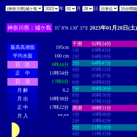
年
月
日
神奈川県：城ケ島
2023年01月28日(土
35ﾟ8'N 139ﾟ37'E
・・・・
・・・・・・・・
・
・・・・・・
・・・・・・
干潮
02時24分
最高高潮面
195cm
1分
03時43分
平均水面
100 cm
2分
04時18分
3分
04時47分
日 出
6時44分
4分
05時12分
正 中
11時54分
5分
05時37分
日 没
17時6分
6分
06時02分
7分
06時28分
月 齢
6.2
8分
06時56分
月 出
10時38分
9分
07時31分
正 中
17時22分
満潮
08時51分
1分
10時08分
月 入
**:**
2分
10時42分
3分
11時10分
4分
11時35分