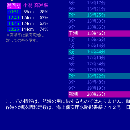
5分
13時17分
潮回り
小潮
高潮率
6分
13時21分
03:51
55cm
28%
7分
13時25分
12:49
124cm
63%
8分
13時30分
13:46
124cm
63%
9分
13時35分
20:25
144cm
74%
干潮
13時46分
※高潮率は最高高潮に
1分
15時36分
対しての率を示す。
2分
16時14分
3分
16時44分
4分
17時10分
5分
17時34分
6分
17時58分
7分
18時22分
8分
18時48分
9分
19時19分
満潮
20時25分
ここでの情報は、航海の用に供するものではありません。
各港の潮汐調和定数は、海上保安庁水路部書籍７４２号「