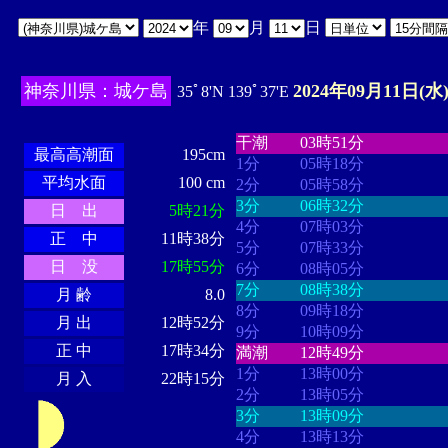
年
月
日
神奈川県：城ケ島
2024年09月11日(水
35ﾟ8'N 139ﾟ37'E
・・・・
・・・・・・・・
・
・・・・・・
・・・・・・
干潮
03時51分
最高高潮面
195cm
1分
05時18分
平均水面
100 cm
2分
05時58分
3分
06時32分
日 出
5時21分
4分
07時03分
正 中
11時38分
5分
07時33分
日 没
17時55分
6分
08時05分
7分
08時38分
月 齢
8.0
8分
09時18分
月 出
12時52分
9分
10時09分
正 中
17時34分
満潮
12時49分
1分
13時00分
月 入
22時15分
2分
13時05分
3分
13時09分
4分
13時13分