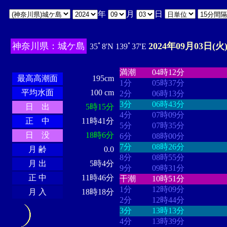
年
月
日
神奈川県：城ケ島
2024年09月03日(火
35ﾟ8'N 139ﾟ37'E
・・・・
・・・・・・・・
・
・・・・・・
・・・・・・
満潮
04時12分
最高高潮面
195cm
1分
05時37分
平均水面
100 cm
2分
06時13分
3分
06時43分
日 出
5時15分
4分
07時09分
正 中
11時41分
5分
07時35分
日 没
18時6分
6分
08時00分
7分
08時26分
月 齢
0.0
8分
08時55分
月 出
5時4分
9分
09時31分
正 中
11時46分
干潮
10時51分
1分
12時09分
月 入
18時18分
2分
12時44分
3分
13時13分
4分
13時39分