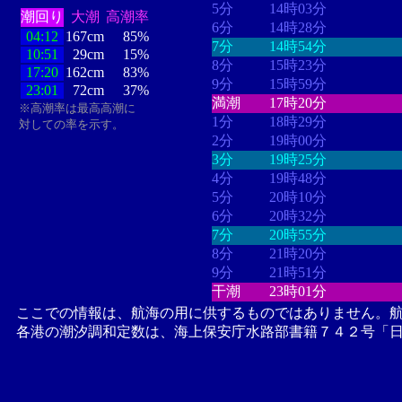
5分
14時03分
潮回り
大潮
高潮率
6分
14時28分
04:12
167cm
85%
7分
14時54分
10:51
29cm
15%
8分
15時23分
17:20
162cm
83%
9分
15時59分
23:01
72cm
37%
満潮
17時20分
※高潮率は最高高潮に
1分
18時29分
対しての率を示す。
2分
19時00分
3分
19時25分
4分
19時48分
5分
20時10分
6分
20時32分
7分
20時55分
8分
21時20分
9分
21時51分
干潮
23時01分
ここでの情報は、航海の用に供するものではありません。
各港の潮汐調和定数は、海上保安庁水路部書籍７４２号「