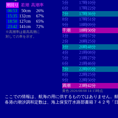
5分
17時10分
潮回り
若潮
高潮率
6分
17時22分
06:53
50cm
26%
7分
17時36分
15:35
132cm
67%
8分
17時51分
18:50
127cm
65%
9分
18時09分
23:42
141cm
72%
干潮
18時50分
※高潮率は最高高潮に
1分
19時57分
対しての率を示す。
2分
20時25分
3分
20時48分
4分
21時08分
5分
21時27分
6分
21時46分
7分
22時05分
8分
22時25分
9分
22時50分
満潮
23時42分
黄色:2026/08/08 14:15時点
ここでの情報は、航海の用に供するものではありません。
各港の潮汐調和定数は、海上保安庁水路部書籍７４２号「