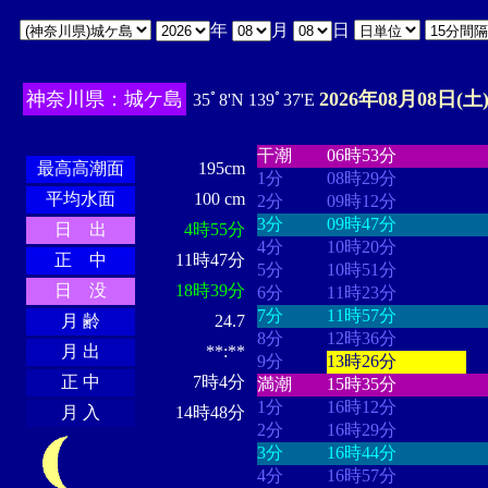
年
月
日
神奈川県：城ケ島
2026年08月08日(土
35ﾟ8'N 139ﾟ37'E
・・・・
・・・・・・・・
・
・・・・・・
・・・・・・
干潮
06時53分
最高高潮面
195cm
1分
08時29分
平均水面
100 cm
2分
09時12分
3分
09時47分
日 出
4時55分
4分
10時20分
正 中
11時47分
5分
10時51分
日 没
18時39分
6分
11時23分
7分
11時57分
月 齢
24.7
8分
12時36分
月 出
**:**
9分
13時26分
正 中
7時4分
満潮
15時35分
1分
16時12分
月 入
14時48分
2分
16時29分
3分
16時44分
4分
16時57分