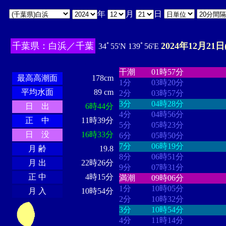
年
月
日
千葉県：白浜／千葉
2024年12月21日
34ﾟ55'N 139ﾟ56'E
・・・・
・・・・・・・・
・
・・・・・・
・・・・・・
干潮
01時57分
最高高潮面
178cm
1分
03時20分
平均水面
89 cm
2分
03時57分
3分
04時28分
日 出
6時44分
4分
04時56分
正 中
11時39分
5分
05時23分
日 没
16時33分
6分
05時50分
7分
06時19分
月 齢
19.8
8分
06時51分
月 出
22時26分
9分
07時31分
正 中
4時15分
満潮
09時06分
1分
10時05分
月 入
10時54分
2分
10時32分
3分
10時54分
4分
11時14分