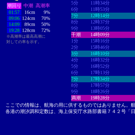
5分
11時34分
潮回り
中潮
高潮率
6分
11時53分
01:57
16cm
9%
7分
12時14分
09:06
124cm
70%
8分
12時37分
14:09
89cm
50%
9分
13時05分
19:28
128cm
72%
干潮
14時09分
※高潮率は最高高潮に
1分
15時16分
対しての率を示す。
2分
15時46分
3分
16時10分
4分
16時32分
5分
16時52分
6分
17時13分
7分
17時34分
8分
17時57分
9分
18時26分
満潮
19時28分
ここでの情報は、航海の用に供するものではありません。
各港の潮汐調和定数は、海上保安庁水路部書籍７４２号「