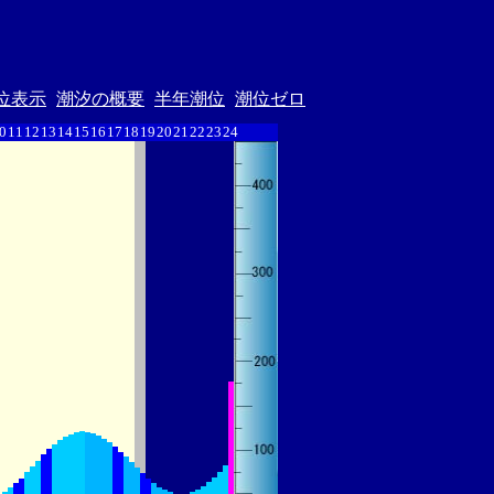
位表示
潮汐の概要
半年潮位
潮位ゼロ
0
11
12
13
14
15
16
17
18
19
20
21
22
23
24