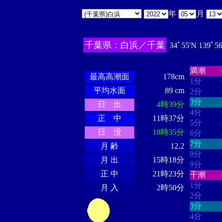
年
月
千葉県：白浜／千葉
34ﾟ55'N 139ﾟ5
・・・・
・・・・・・
・・・・・・
満潮
最高高潮面
178cm
1分
平均水面
89 cm
2分
3分
日 出
4時39分
4分
正 中
11時37分
5分
日 没
18時35分
6分
7分
月 齢
12.2
8分
月 出
15時18分
9分
正 中
21時23分
干潮
1分
月 入
2時50分
2分
3分
4分