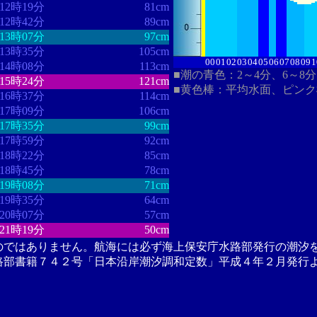
12時19分
81cm
12時42分
89cm
13時07分
97cm
13時35分
105cm
00
01
02
03
04
05
06
07
08
09
1
14時08分
113cm
■潮の青色：2～4分、6～8
15時24分
121cm
■黄色棒：平均水面、ピン
16時37分
114cm
17時09分
106cm
17時35分
99cm
17時59分
92cm
18時22分
85cm
18時45分
78cm
19時08分
71cm
19時35分
64cm
20時07分
57cm
21時19分
50cm
のではありません。航海には必ず海上保安庁水路部発行の潮汐
路部書籍７４２号「日本沿岸潮汐調和定数」平成４年２月発行