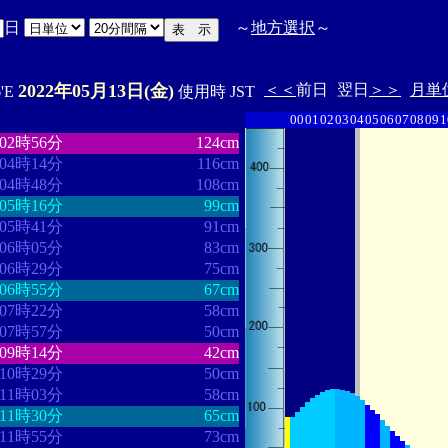
日
～
地方選択
～
2022年05月13日(金)
＜＜
前日
翌日
＞＞
月単
6'E
使用時 JST
00
01
02
03
04
05
06
07
08
09
1
・・・・・・・・
・・・・・・・
02時56分
124cm
04時14分
116cm
04時48分
108cm
05時16分
99cm
05時41分
91cm
06時05分
83cm
06時29分
75cm
06時55分
67cm
07時22分
58cm
07時57分
50cm
09時14分
42cm
10時29分
50cm
11時03分
58cm
11時30分
65cm
11時55分
73cm