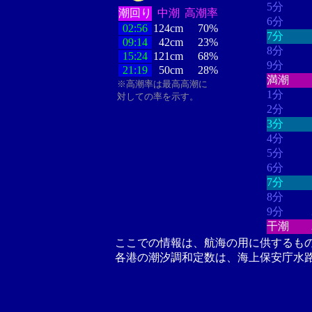
5分
潮回り
中潮
高潮率
6分
02:56
124cm
70%
7分
09:14
42cm
23%
8分
15:24
121cm
68%
9分
21:19
50cm
28%
満潮
※高潮率は最高高潮に
1分
対しての率を示す。
2分
3分
4分
5分
6分
7分
8分
9分
干潮
ここでの情報は、航海の用に供するも
各港の潮汐調和定数は、海上保安庁水