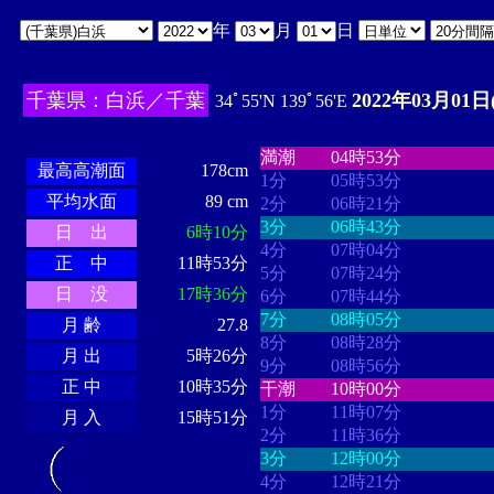
年
月
日
千葉県：白浜／千葉
2022年03月01日
34ﾟ55'N 139ﾟ56'E
・・・・
・・・・・・・・
・
・・・・・・
・・・・・・
満潮
04時53分
最高高潮面
178cm
1分
05時53分
平均水面
89 cm
2分
06時21分
3分
06時43分
日 出
6時10分
4分
07時04分
正 中
11時53分
5分
07時24分
日 没
17時36分
6分
07時44分
7分
08時05分
月 齢
27.8
8分
08時28分
月 出
5時26分
9分
08時56分
正 中
10時35分
干潮
10時00分
1分
11時07分
月 入
15時51分
2分
11時36分
3分
12時00分
4分
12時21分