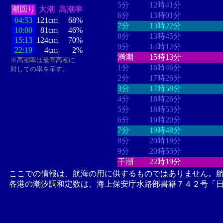
5分
12時41分
潮回り
大潮
高潮率
6分
13時01分
04:53
121cm
68%
7分
13時22分
10:00
81cm
46%
8分
13時45分
15:13
124cm
70%
9分
14時12分
22:19
4cm
2%
満潮
15時13分
※高潮率は最高高潮に
1分
16時46分
対しての率を示す。
2分
17時26分
3分
17時58分
4分
18時26分
5分
18時53分
6分
19時20分
7分
19時48分
8分
20時18分
9分
20時55分
干潮
22時19分
ここでの情報は、航海の用に供するものではありません。
各港の潮汐調和定数は、海上保安庁水路部書籍７４２号「