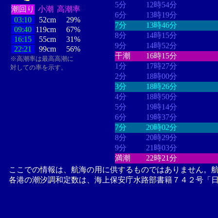
5分
12時54分
潮回り
小潮
高潮率
6分
13時19分
03:10
52cm
29%
7分
13時46分
09:40
119cm
67%
8分
14時15分
16:15
55cm
31%
9分
14時52分
22:21
99cm
56%
干潮
16時15分
※高潮率は最高高潮に
1分
17時27分
対しての率を示す。
2分
18時00分
3分
18時26分
4分
18時50分
5分
19時14分
6分
19時37分
7分
20時02分
8分
20時29分
9分
21時03分
満潮
22時21分
ここでの情報は、航海の用に供するものではありません。
各港の潮汐調和定数は、海上保安庁水路部書籍７４２号「