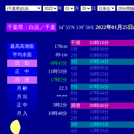
年
月
日
千葉県：白浜／千葉
2022年01月25日
34ﾟ55'N 139ﾟ56'E
・・・・
・・・・・・・・
・
・・・・・・
・・・・・・
干潮
03時10分
最高高潮面
178cm
1分
04時30分
平均水面
89 cm
2分
05時05分
3分
05時34分
日 出
6時43分
4分
06時00分
正 中
11時53分
5分
06時25分
日 没
17時2分
6分
06時50分
7分
07時16分
月 齢
22.3
8分
07時44分
月 出
**:**
9分
08時20分
正 中
5時2分
満潮
09時40分
1分
10時59分
月 入
10時48分
2分
11時34分
3分
12時03分
4分
12時29分