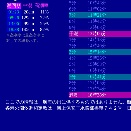
5分
10時43分
潮回り
中潮
高潮率
6分
11時02分
01:23
20cm
11%
7分
11時21分
08:26
129cm
72%
8分
11時42分
13:06
99cm
55%
9分
12時08分
18:38
145cm
82%
干潮
13時06分
※高潮率は最高高潮に
1分
14時18分
対しての率を示す。
2分
14時49分
3分
15時14分
4分
15時36分
5分
15時58分
6分
16時19分
7分
16時41分
8分
17時05分
9分
17時34分
満潮
18時38分
ここでの情報は、航海の用に供するものではありません。
各港の潮汐調和定数は、海上保安庁水路部書籍７４２号「