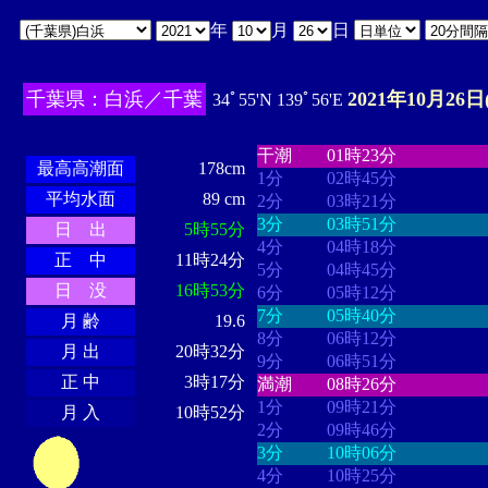
年
月
日
千葉県：白浜／千葉
2021年10月26日
34ﾟ55'N 139ﾟ56'E
・・・・
・・・・・・・・
・
・・・・・・
・・・・・・
干潮
01時23分
最高高潮面
178cm
1分
02時45分
平均水面
89 cm
2分
03時21分
3分
03時51分
日 出
5時55分
4分
04時18分
正 中
11時24分
5分
04時45分
日 没
16時53分
6分
05時12分
7分
05時40分
月 齢
19.6
8分
06時12分
月 出
20時32分
9分
06時51分
正 中
3時17分
満潮
08時26分
1分
09時21分
月 入
10時52分
2分
09時46分
3分
10時06分
4分
10時25分