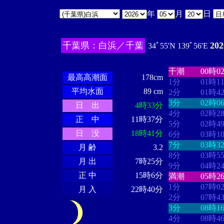
年
月
日
千葉県：白浜／千葉
20
34ﾟ55'N 139ﾟ56'E
・・・・
・・
・・・・・・
・・・・・・
干潮
00時0
最高高潮面
178cm
1分
01時1
平均水面
89 cm
2分
01時4
3分
02時0
日 出
4時33分
4分
02時2
正 中
11時37分
5分
02時4
日 没
18時41分
6分
03時1
7分
03時3
月 齢
3.2
8分
03時5
月 出
7時25分
9分
04時2
正 中
15時6分
満潮
05時2
1分
07時0
月 入
22時40分
2分
07時4
3分
08時1
4分
08時4