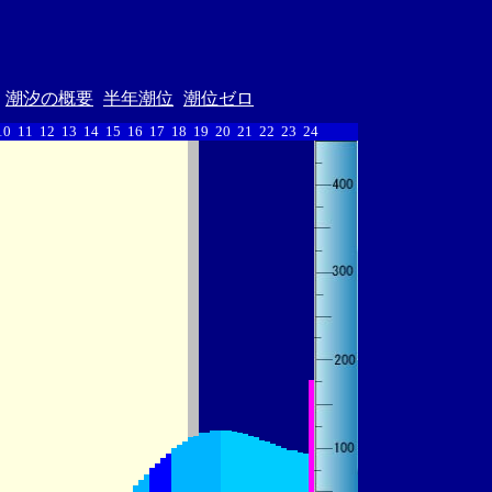
潮汐の概要
半年潮位
潮位ゼロ
10
11
12
13
14
15
16
17
18
19
20
21
22
23
24