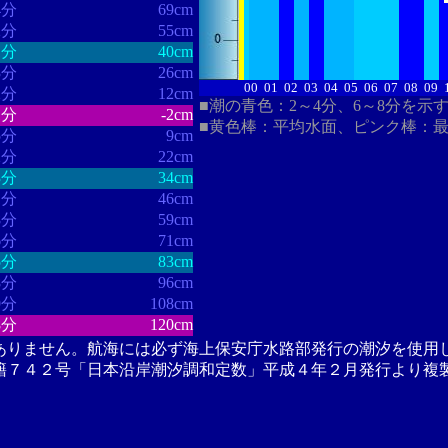
4分
69cm
2分
55cm
1分
40cm
3分
26cm
00
01
02
03
04
05
06
07
08
09
2分
12cm
■潮の青色：2～4分、6～8分を示
1分
-2cm
■黄色棒：平均水面、ピンク棒：
5分
9cm
2分
22cm
3分
34cm
1分
46cm
8分
59cm
6分
71cm
5分
83cm
8分
96cm
9分
108cm
8分
120cm
ありません。航海には必ず海上保安庁水路部発行の潮汐を使用
籍７４２号「日本沿岸潮汐調和定数」平成４年２月発行より複