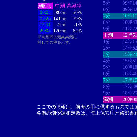
5分
09時1
潮回り
中潮
高潮率
6分
09時4
00:02
89cm
50%
7分
10時1
05:26
141cm
79%
8分
10時4
12:51
-2cm
-1%
9分
11時2
20:08
120cm
67%
干潮
12時5
※高潮率は最高高潮に
1分
14時1
対しての率を示す。
2分
14時5
3分
15時2
4分
15時5
5分
16時1
6分
16時4
7分
17時1
8分
17時4
9分
18時2
満潮
20時0
ここでの情報は、航海の用に供するものでは
各港の潮汐調和定数は、海上保安庁水路部書