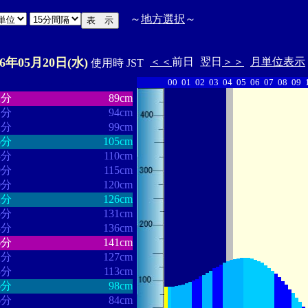
～
地方選択
～
26年05月20日(水)
＜＜
前日
翌日
＞＞
月単位表示
使用時 JST
00
01
02
03
04
05
06
07
08
09
・・・・・・
・・・・・・・
2分
89cm
1分
94cm
2分
99cm
6分
105cm
8分
110cm
9分
115cm
0分
120cm
2分
126cm
5分
131cm
4分
136cm
6分
141cm
2分
127cm
3分
113cm
6分
98cm
6分
84cm