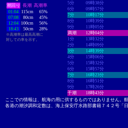
5分
09時38分
潮回り
長潮
高潮率
6分
09時57分
01:04
115cm
65%
7分
10時17分
07:08
80cm
45%
8分
10時39分
12:04
100cm
56%
9分
11時05分
18:43
50cm
28%
満潮
12時04分
※高潮率は最高高潮に
1分
13時32分
対しての率を示す。
2分
14時09分
3分
14時39分
4分
15時06分
5分
15時32分
6分
15時57分
7分
16時23分
8分
16時51分
9分
17時26分
干潮
18時43分
ここでの情報は、航海の用に供するものではありません。
各港の潮汐調和定数は、海上保安庁水路部書籍７４２号「