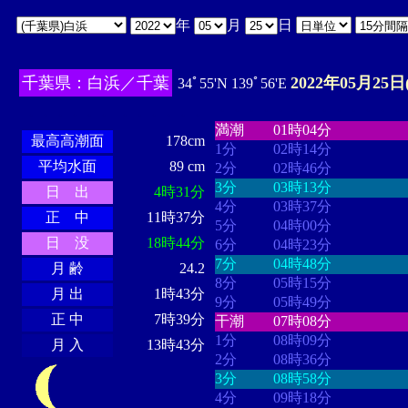
年
月
日
千葉県：白浜／千葉
2022年05月25日
34ﾟ55'N 139ﾟ56'E
・・・・
・・・・・・・・
・
・・・・・・
・・・・・・
満潮
01時04分
最高高潮面
178cm
1分
02時14分
平均水面
89 cm
2分
02時46分
3分
03時13分
日 出
4時31分
4分
03時37分
正 中
11時37分
5分
04時00分
日 没
18時44分
6分
04時23分
7分
04時48分
月 齢
24.2
8分
05時15分
月 出
1時43分
9分
05時49分
正 中
7時39分
干潮
07時08分
1分
08時09分
月 入
13時43分
2分
08時36分
3分
08時58分
4分
09時18分