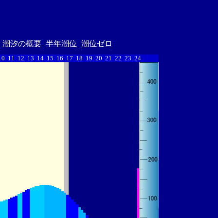
潮汐の概要
半年潮位
潮位ゼロ
10
11
12
13
14
15
16
17
18
19
20
21
22
23
24