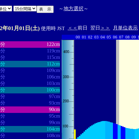
～
地方選択
～
22年01月01日(土)
＜＜
前日
翌日
＞＞
月単位表示
使用時 JST
00
01
02
03
04
05
06
07
08
09
・・・・・・
・・・・・・・
0分
122cm
6分
119cm
2分
115cm
3分
112cm
3分
109cm
1分
106cm
0分
103cm
0分
100cm
1分
97cm
8分
93cm
8分
90cm
8分
95cm
8分
99cm
3分
104cm
5分
108cm