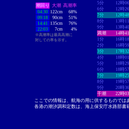
5分
12時0
潮回り
大潮
高潮率
6分
12時2
04:30
122cm
68%
7分
12時4
09:18
90cm
51%
8分
13時1
14:41
135cm
76%
9分
13時4
22:03
7cm
4%
満潮
14時4
※高潮率は最高高潮に
1分
16時1
対しての率を示す。
2分
16時5
3分
17時3
4分
18時0
5分
18時2
6分
18時5
7分
19時2
8分
19時5
9分
20時3
干潮
22時0
ここでの情報は、航海の用に供するものでは
各港の潮汐調和定数は、海上保安庁水路部書