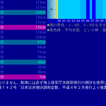
6分
113cm
6分
117cm
8分
122cm
1分
126cm
00
01
02
03
04
05
06
07
08
09
0分
131cm
■潮の青色：2～4分、6～8分を示
1分
135cm
■黄色棒：平均水面、ピンク棒：
8分
123cm
9分
110cm
2分
97cm
1分
84cm
9分
71cm
7分
58cm
5分
45cm
7分
32cm
6分
20cm
3分
7cm
ありません。航海には必ず海上保安庁水路部発行の潮汐を使用
籍７４２号「日本沿岸潮汐調和定数」平成４年２月発行より複