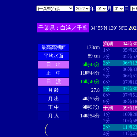
年
月
日
千葉県：白浜／千葉
20
34ﾟ55'N 139ﾟ56'E
・・・・
・・
・・・・・・
・・・・・・
満潮
04時3
最高高潮面
178cm
1分
05時2
平均水面
89 cm
2分
05時5
3分
06時1
日 出
6時48分
4分
06時3
正 中
11時44分
5分
06時5
日 没
16時40分
6分
07時1
7分
07時3
月 齢
27.8
8分
07時5
月 出
4時55分
9分
08時1
正 中
9時57分
干潮
09時1
1分
10時2
月 入
14時54分
2分
10時5
3分
11時2
4分
11時4