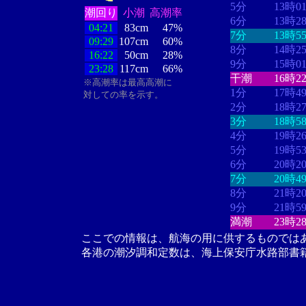
5分
13時0
潮回り
小潮
高潮率
6分
13時2
04:21
83cm
47%
7分
13時5
09:29
107cm
60%
8分
14時2
16:22
50cm
28%
9分
15時0
23:28
117cm
66%
干潮
16時2
※高潮率は最高高潮に
1分
17時4
対しての率を示す。
2分
18時2
3分
18時5
4分
19時2
5分
19時5
6分
20時2
7分
20時4
8分
21時2
9分
21時5
満潮
23時2
ここでの情報は、航海の用に供するものでは
各港の潮汐調和定数は、海上保安庁水路部書