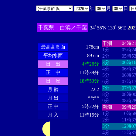
年
月
日
千葉県：白浜／千葉
20
34ﾟ55'N 139ﾟ56'E
・・・・
・・
・・・・・・
・・・・・・
干潮
04時2
最高高潮面
178cm
1分
05時2
平均水面
89 cm
2分
05時5
3分
06時1
日 出
4時26分
4分
06時3
正 中
11時39分
5分
06時5
日 没
18時53分
6分
07時1
7分
07時3
月 齢
22.2
8分
08時0
月 出
**:**
9分
08時2
正 中
5時22分
満潮
09時2
1分
10時5
月 入
11時15分
2分
11時3
3分
12時0
4分
12時3