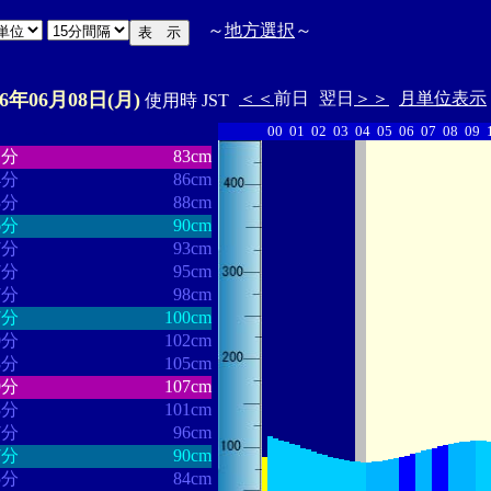
～
地方選択
～
26年06月08日(月)
＜＜
前日
翌日
＞＞
月単位表示
使用時 JST
00
01
02
03
04
05
06
07
08
09
・・・・・・
・・・・・・・
1分
83cm
4分
86cm
3分
88cm
6分
90cm
7分
93cm
7分
95cm
7分
98cm
7分
100cm
0分
102cm
8分
105cm
9分
107cm
8分
101cm
7分
96cm
7分
90cm
5分
84cm