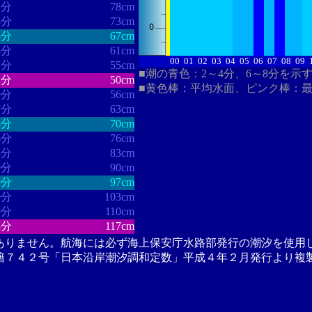
1分
78cm
8分
73cm
5分
67cm
5分
61cm
00
01
02
03
04
05
06
07
08
09
1分
55cm
■潮の青色：2～4分、6～8分を示
2分
50cm
■黄色棒：平均水面、ピンク棒：
9分
56cm
7分
63cm
8分
70cm
6分
76cm
3分
83cm
0分
90cm
9分
97cm
0分
103cm
9分
110cm
8分
117cm
ありません。航海には必ず海上保安庁水路部発行の潮汐を使用
籍７４２号「日本沿岸潮汐調和定数」平成４年２月発行より複