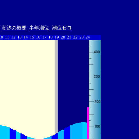
潮汐の概要
半年潮位
潮位ゼロ
10
11
12
13
14
15
16
17
18
19
20
21
22
23
24