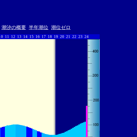
潮汐の概要
半年潮位
潮位ゼロ
10
11
12
13
14
15
16
17
18
19
20
21
22
23
24