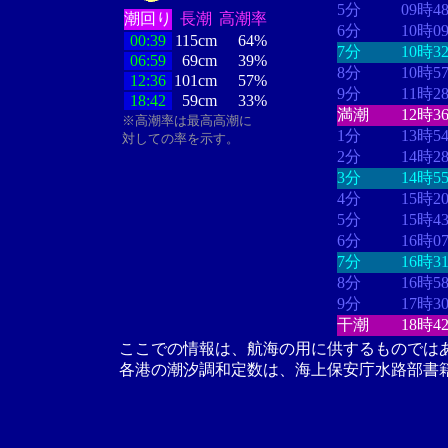
5分
09時4
潮回り
長潮
高潮率
6分
10時0
00:39
115cm
64%
7分
10時3
06:59
69cm
39%
8分
10時5
12:36
101cm
57%
9分
11時2
18:42
59cm
33%
満潮
12時3
※高潮率は最高高潮に
1分
13時5
対しての率を示す。
2分
14時2
3分
14時5
4分
15時2
5分
15時4
6分
16時0
7分
16時3
8分
16時5
9分
17時3
干潮
18時4
ここでの情報は、航海の用に供するものでは
各港の潮汐調和定数は、海上保安庁水路部書