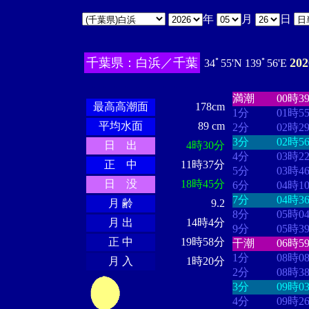
年
月
日
千葉県：白浜／千葉
20
34ﾟ55'N 139ﾟ56'E
・・・・
・・
・・・・・・
・・・・・・
満潮
00時3
最高高潮面
178cm
1分
01時5
平均水面
89 cm
2分
02時2
3分
02時5
日 出
4時30分
4分
03時2
正 中
11時37分
5分
03時4
日 没
18時45分
6分
04時1
7分
04時3
月 齢
9.2
8分
05時0
月 出
14時4分
9分
05時3
正 中
19時58分
干潮
06時5
1分
08時0
月 入
1時20分
2分
08時3
3分
09時0
4分
09時2