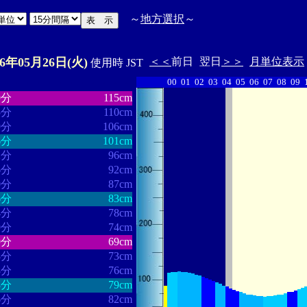
～
地方選択
～
26年05月26日(火)
＜＜
前日
翌日
＞＞
月単位表示
使用時 JST
00
01
02
03
04
05
06
07
08
09
・・・・・・
・・・・・・・
9分
115cm
5分
110cm
9分
106cm
6分
101cm
2分
96cm
6分
92cm
0分
87cm
6分
83cm
4分
78cm
9分
74cm
9分
69cm
8分
73cm
8分
76cm
3分
79cm
6分
82cm