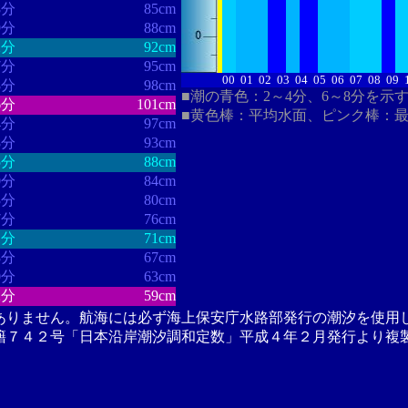
8分
85cm
9分
88cm
2分
92cm
7分
95cm
00
01
02
03
04
05
06
07
08
09
8分
98cm
■潮の青色：2～4分、6～8分を示
6分
101cm
■黄色棒：平均水面、ピンク棒：
4分
97cm
8分
93cm
5分
88cm
0分
84cm
3分
80cm
7分
76cm
1分
71cm
8分
67cm
0分
63cm
2分
59cm
ありません。航海には必ず海上保安庁水路部発行の潮汐を使用
籍７４２号「日本沿岸潮汐調和定数」平成４年２月発行より複