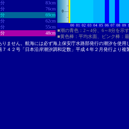
4分
83cm
2分
76cm
1分
69cm
3分
62cm
00
01
02
03
04
05
06
07
08
09
3分
55cm
■潮の青色：2～4分、6～8分を示
4分
48cm
■黄色棒：平均水面、ピンク棒：
ありません。航海には必ず海上保安庁水路部発行の潮汐を使用
籍７４２号「日本沿岸潮汐調和定数」平成４年２月発行より複