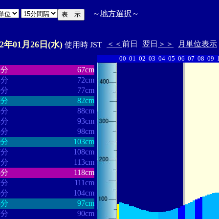
～
地方選択
～
22年01月26日(水)
＜＜
前日
翌日
＞＞
月単位表示
使用時 JST
00
01
02
03
04
05
06
07
08
09
・・・・・・
・・・・・・・
1分
67cm
3分
72cm
9分
77cm
7分
82cm
3分
88cm
8分
93cm
3分
98cm
9分
103cm
7分
108cm
1分
113cm
8分
118cm
7分
111cm
6分
104cm
8分
97cm
7分
90cm