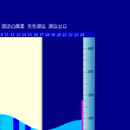
潮汐の概要
半年潮位
潮位ゼロ
10
11
12
13
14
15
16
17
18
19
20
21
22
23
24