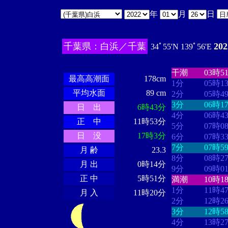
年
月
日
千葉県：白浜／千葉
20
34ﾟ55'N 139ﾟ56'E
・・・・
・・
・・・・・・
・・・・・・
干潮
03時5
最高高潮面
178cm
1分
05時1
平均水面
89 cm
2分
05時4
3分
06時1
日 出
6時43分
4分
06時4
正 中
11時53分
5分
07時0
日 没
17時3分
6分
07時3
7分
07時5
月 齢
23.3
8分
08時2
月 出
0時14分
9分
09時0
正 中
5時51分
満潮
10時1
1分
11時4
月 入
11時20分
2分
12時2
3分
12時5
4分
13時2