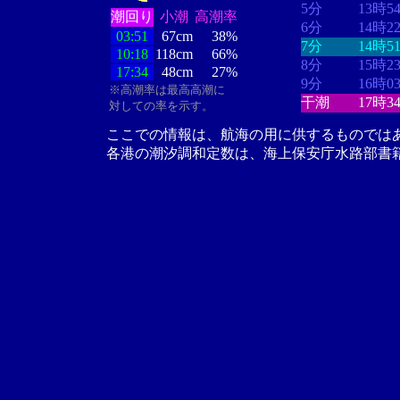
5分
13時5
潮回り
小潮
高潮率
6分
14時2
03:51
67cm
38%
7分
14時5
10:18
118cm
66%
8分
15時2
17:34
48cm
27%
9分
16時0
※高潮率は最高高潮に
干潮
17時3
対しての率を示す。
ここでの情報は、航海の用に供するものでは
各港の潮汐調和定数は、海上保安庁水路部書