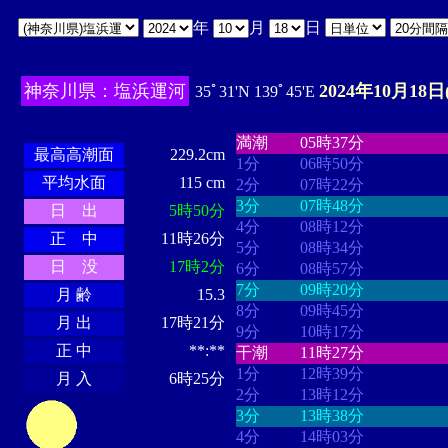
年
月
日
神奈川県：塩浜運河
2024年10月18日
35ﾟ31'N 139ﾟ45'E
・・・・
・・・・・・・・
・
・・・・・・
・・・・・・
満潮
05時37分
最高高潮面
229.2cm
1分
06時50分
平均水面
115 cm
2分
07時22分
3分
07時48分
日 出
5時50分
4分
08時12分
正 中
11時26分
5分
08時34分
日 没
17時2分
6分
08時57分
7分
09時20分
月 齢
15.3
8分
09時45分
月 出
17時21分
9分
10時17分
正 中
**:**
干潮
11時27分
1分
12時39分
月 入
6時25分
2分
13時12分
3分
13時38分
4分
14時03分