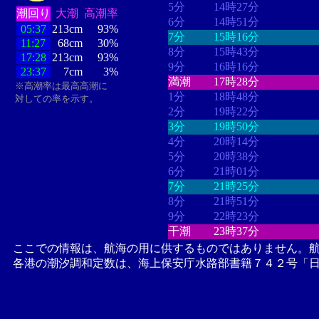
5分
14時27分
潮回り
大潮
高潮率
6分
14時51分
05:37
213cm
93%
7分
15時16分
11:27
68cm
30%
8分
15時43分
17:28
213cm
93%
9分
16時16分
23:37
7cm
3%
満潮
17時28分
※高潮率は最高高潮に
1分
18時48分
対しての率を示す。
2分
19時22分
3分
19時50分
4分
20時14分
5分
20時38分
6分
21時01分
7分
21時25分
8分
21時51分
9分
22時23分
干潮
23時37分
ここでの情報は、航海の用に供するものではありません。
各港の潮汐調和定数は、海上保安庁水路部書籍７４２号「