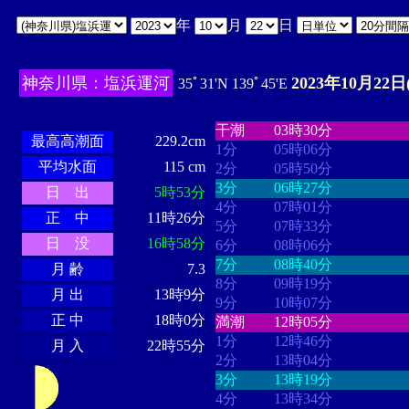
年
月
日
神奈川県：塩浜運河
2023年10月22日
35ﾟ31'N 139ﾟ45'E
・・・・
・・・・・・・・
・
・・・・・・
・・・・・・
干潮
03時30分
最高高潮面
229.2cm
1分
05時06分
平均水面
115 cm
2分
05時50分
3分
06時27分
日 出
5時53分
4分
07時01分
正 中
11時26分
5分
07時33分
日 没
16時58分
6分
08時06分
7分
08時40分
月 齢
7.3
8分
09時19分
月 出
13時9分
9分
10時07分
正 中
18時0分
満潮
12時05分
1分
12時46分
月 入
22時55分
2分
13時04分
3分
13時19分
4分
13時34分