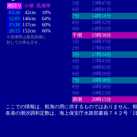
5分
13時47分
潮回り
小潮
高潮率
6分
14時01分
03:30
42cm
18%
7分
14時16分
12:05
146cm
64%
8分
14時32分
15:38
137cm
60%
9分
14時52分
20:15
152cm
66%
干潮
15時38分
※高潮率は最高高潮に
1分
16時37分
対しての率を示す。
2分
17時03分
3分
17時24分
4分
17時43分
5分
18時02分
6分
18時20分
7分
18時38分
8分
18時58分
9分
19時23分
満潮
20時15分
ここでの情報は、航海の用に供するものではありません。
各港の潮汐調和定数は、海上保安庁水路部書籍７４２号「