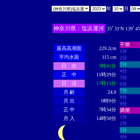
年
月
神奈川県：塩浜運河
35ﾟ31'N 139ﾟ4
・・・・
・・・・・・
・・・・・・
干潮
最高高潮面
229.2cm
1分
平均水面
115 cm
2分
3分
日 出
5時41分
4分
正 中
11時29分
5分
日 没
17時15分
6分
7分
月 齢
24.0
8分
月 出
0時9分
9分
正 中
7時34分
満潮
1分
月 入
14時50分
2分
3分
4分