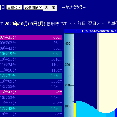
日
～
地方選択
～
2023年10月09日(月)
＜＜
前日
翌日
＞＞
月単
5'E
使用時 JST
00
01
02
03
04
05
06
07
08
09
1
・・・・・・・・
・・・・・・・
07時31分
68cm
09時02分
76cm
09時43分
85cm
10時19分
93cm
10時51分
101cm
11時24分
110cm
11時56分
118cm
12時31分
127cm
13時09分
135cm
13時55分
143cm
15時43分
152cm
16時53分
148cm
17時23分
145cm
17時48分
142cm
18時11分
138cm