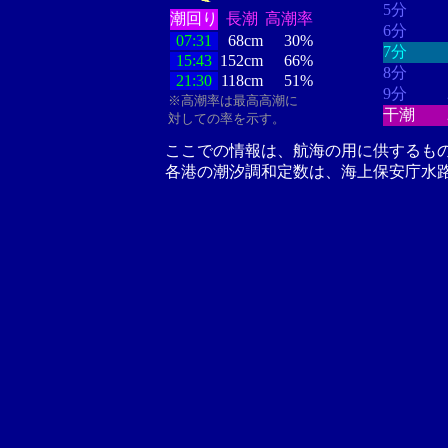
5分
潮回り
長潮
高潮率
6分
07:31
68cm
30%
7分
15:43
152cm
66%
8分
21:30
118cm
51%
9分
※高潮率は最高高潮に
干潮
対しての率を示す。
ここでの情報は、航海の用に供するも
各港の潮汐調和定数は、海上保安庁水