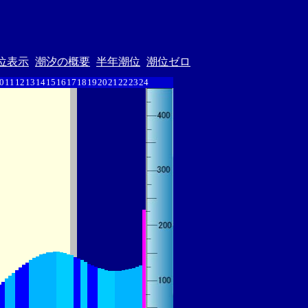
位表示
潮汐の概要
半年潮位
潮位ゼロ
0
11
12
13
14
15
16
17
18
19
20
21
22
23
24