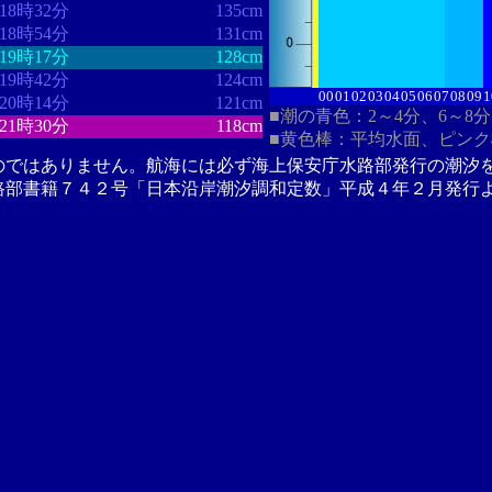
18時32分
135cm
18時54分
131cm
19時17分
128cm
19時42分
124cm
00
01
02
03
04
05
06
07
08
09
1
20時14分
121cm
■潮の青色：2～4分、6～8
21時30分
118cm
■黄色棒：平均水面、ピン
のではありません。航海には必ず海上保安庁水路部発行の潮汐
路部書籍７４２号「日本沿岸潮汐調和定数」平成４年２月発行