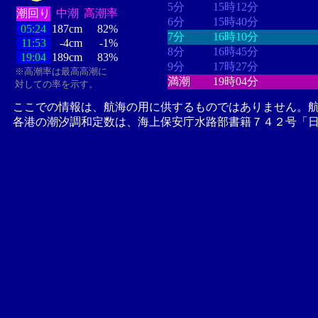
5分
15時12分
潮回り
中潮
高潮率
6分
15時40分
05:24
187cm
82%
7分
16時10分
11:53
-4cm
-1%
8分
16時45分
19:04
189cm
83%
9分
17時27分
※高潮率は最高高潮に
満潮
19時04分
対しての率を示す。
ここでの情報は、航海の用に供するものではありません。
各港の潮汐調和定数は、海上保安庁水路部書籍７４２号「