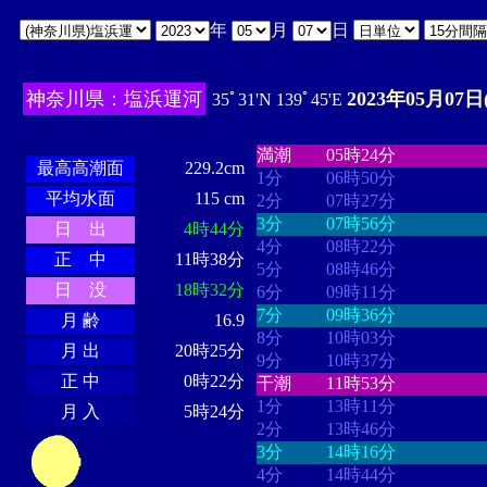
年
月
日
神奈川県：塩浜運河
2023年05月07日
35ﾟ31'N 139ﾟ45'E
・・・・
・・・・・・・・
・
・・・・・・
・・・・・・
満潮
05時24分
最高高潮面
229.2cm
1分
06時50分
平均水面
115 cm
2分
07時27分
3分
07時56分
日 出
4時44分
4分
08時22分
正 中
11時38分
5分
08時46分
日 没
18時32分
6分
09時11分
7分
09時36分
月 齢
16.9
8分
10時03分
月 出
20時25分
9分
10時37分
正 中
0時22分
干潮
11時53分
1分
13時11分
月 入
5時24分
2分
13時46分
3分
14時16分
4分
14時44分