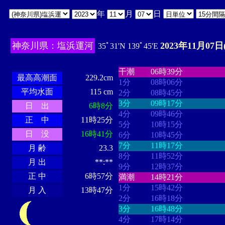
年
月
日
神奈川県：塩浜運河
2023年11月07日
35ﾟ31'N 139ﾟ45'E
・・・・
・・・・・・・・
・
・・・・・・
・・・・・・
干潮
06時39分
最高高潮面
229.2cm
1分
08時06分
平均水面
115 cm
2分
08時45分
3分
09時17分
日 出
6時8分
4分
09時46分
正 中
11時25分
5分
10時15分
日 没
16時41分
6分
10時45分
7分
11時17分
月 齢
23.3
8分
11時52分
月 出
**:**
9分
12時37分
正 中
6時57分
満潮
14時21分
1分
15時42分
月 入
13時47分
2分
16時18分
3分
16時48分
4分
17時14分