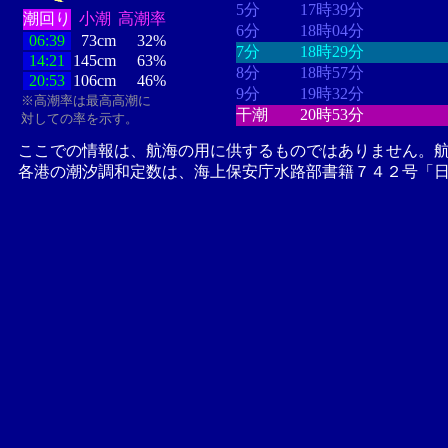
5分
17時39分
潮回り
小潮
高潮率
6分
18時04分
06:39
73cm
32%
7分
18時29分
14:21
145cm
63%
8分
18時57分
20:53
106cm
46%
9分
19時32分
※高潮率は最高高潮に
干潮
20時53分
対しての率を示す。
ここでの情報は、航海の用に供するものではありません。
各港の潮汐調和定数は、海上保安庁水路部書籍７４２号「