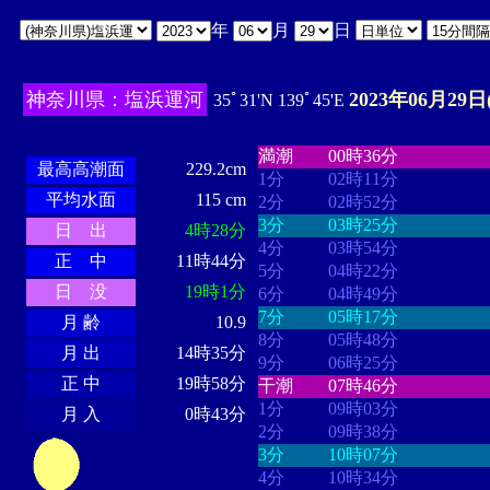
年
月
日
神奈川県：塩浜運河
2023年06月29日
35ﾟ31'N 139ﾟ45'E
・・・・
・・・・・・・・
・
・・・・・・
・・・・・・
満潮
00時36分
最高高潮面
229.2cm
1分
02時11分
平均水面
115 cm
2分
02時52分
3分
03時25分
日 出
4時28分
4分
03時54分
正 中
11時44分
5分
04時22分
日 没
19時1分
6分
04時49分
7分
05時17分
月 齢
10.9
8分
05時48分
月 出
14時35分
9分
06時25分
正 中
19時58分
干潮
07時46分
1分
09時03分
月 入
0時43分
2分
09時38分
3分
10時07分
4分
10時34分