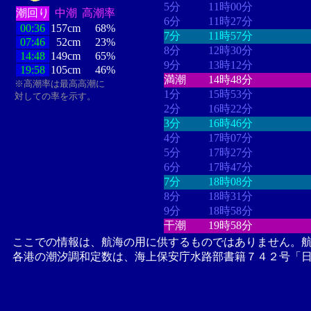
5分
11時00分
潮回り
中潮
高潮率
6分
11時27分
00:36
157cm
68%
7分
11時57分
07:46
52cm
23%
8分
12時30分
14:48
149cm
65%
9分
13時12分
19:58
105cm
46%
満潮
14時48分
※高潮率は最高高潮に
1分
15時53分
対しての率を示す。
2分
16時22分
3分
16時46分
4分
17時07分
5分
17時27分
6分
17時47分
7分
18時08分
8分
18時31分
9分
18時58分
干潮
19時58分
ここでの情報は、航海の用に供するものではありません。
各港の潮汐調和定数は、海上保安庁水路部書籍７４２号「