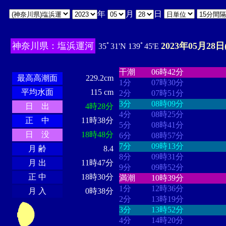
年
月
日
神奈川県：塩浜運河
2023年05月28日
35ﾟ31'N 139ﾟ45'E
・・・・
・・・・・・・・
・
・・・・・・
・・・・・・
干潮
06時42分
最高高潮面
229.2cm
1分
07時30分
平均水面
115 cm
2分
07時51分
3分
08時09分
日 出
4時28分
4分
08時25分
正 中
11時38分
5分
08時41分
日 没
18時48分
6分
08時57分
7分
09時13分
月 齢
8.4
8分
09時31分
月 出
11時47分
9分
09時52分
正 中
18時30分
満潮
10時39分
1分
12時36分
月 入
0時38分
2分
13時19分
3分
13時52分
4分
14時20分