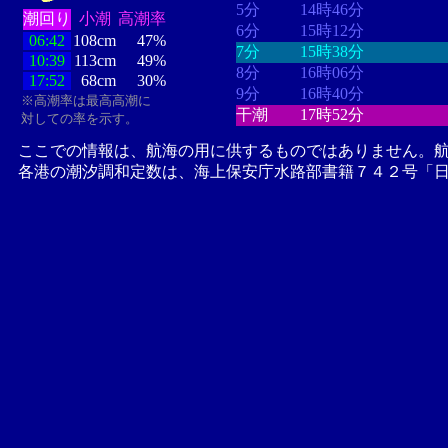
5分
14時46分
潮回り
小潮
高潮率
6分
15時12分
06:42
108cm
47%
7分
15時38分
10:39
113cm
49%
8分
16時06分
17:52
68cm
30%
9分
16時40分
※高潮率は最高高潮に
干潮
17時52分
対しての率を示す。
ここでの情報は、航海の用に供するものではありません。
各港の潮汐調和定数は、海上保安庁水路部書籍７４２号「