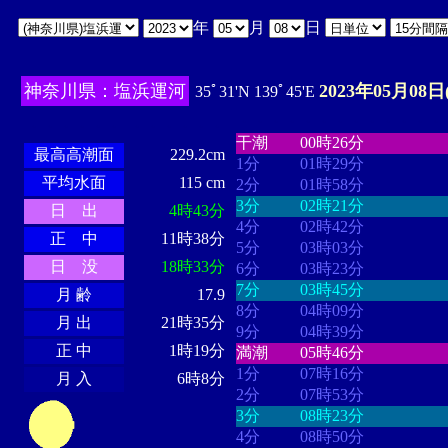
年
月
日
神奈川県：塩浜運河
2023年05月08日
35ﾟ31'N 139ﾟ45'E
・・・・
・・・・・・・・
・
・・・・・・
・・・・・・
干潮
00時26分
最高高潮面
229.2cm
1分
01時29分
平均水面
115 cm
2分
01時58分
3分
02時21分
日 出
4時43分
4分
02時42分
正 中
11時38分
5分
03時03分
日 没
18時33分
6分
03時23分
7分
03時45分
月 齢
17.9
8分
04時09分
月 出
21時35分
9分
04時39分
正 中
1時19分
満潮
05時46分
1分
07時16分
月 入
6時8分
2分
07時53分
3分
08時23分
4分
08時50分