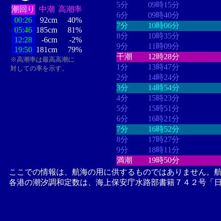
5分
09時15分
潮回り
中潮
高潮率
6分
09時40分
00:26
92cm
40%
7分
10時06分
05:46
185cm
81%
8分
10時35分
12:28
-6cm
-2%
9分
11時09分
19:50
181cm
79%
干潮
12時28分
※高潮率は最高高潮に
1分
13時47分
対しての率を示す。
2分
14時24分
3分
14時54分
4分
15時23分
5分
15時51分
6分
16時21分
7分
16時52分
8分
17時27分
9分
18時11分
満潮
19時50分
ここでの情報は、航海の用に供するものではありません。
各港の潮汐調和定数は、海上保安庁水路部書籍７４２号「