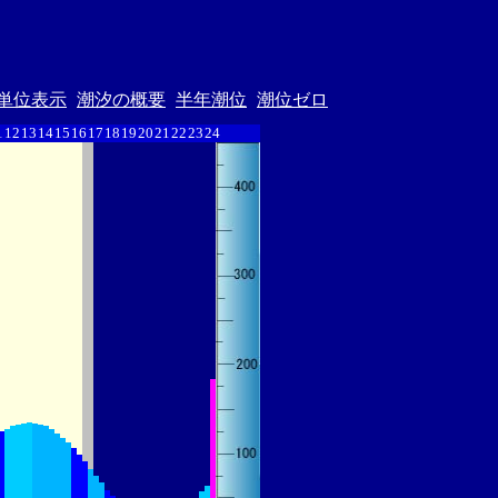
単位表示
潮汐の概要
半年潮位
潮位ゼロ
1
12
13
14
15
16
17
18
19
20
21
22
23
24