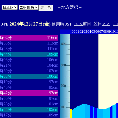
日
～
地方選択
～
2024年12月27日(金)
＜＜
前日
翌日
＞＞
月
ﾟ34'E
使用時 JST
00
01
02
03
04
05
06
07
08
09
10
1
・・・・・・・
・・・・・・・
3時04分
116cm
3時58分
113cm
4時23分
111cm
4時44分
109cm
5時03分
106cm
5時21分
104cm
5時39分
102cm
5時58分
100cm
6時19分
97cm
6時45分
95cm
7時42分
93cm
8時56分
97cm
9時28分
101cm
9時54分
105cm
0時17分
109cm