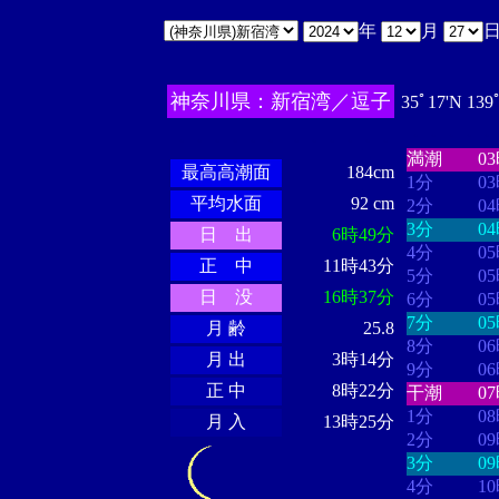
年
月
神奈川県：新宿湾／逗子
35ﾟ17'N 139
・・・・
・
・・・・・・
・・・・・・
満潮
0
最高高潮面
184cm
1分
0
平均水面
92 cm
2分
0
3分
0
日 出
6時49分
4分
0
正 中
11時43分
5分
0
日 没
16時37分
6分
0
7分
0
月 齢
25.8
8分
0
月 出
3時14分
9分
0
正 中
8時22分
干潮
0
1分
0
月 入
13時25分
2分
0
3分
0
4分
1