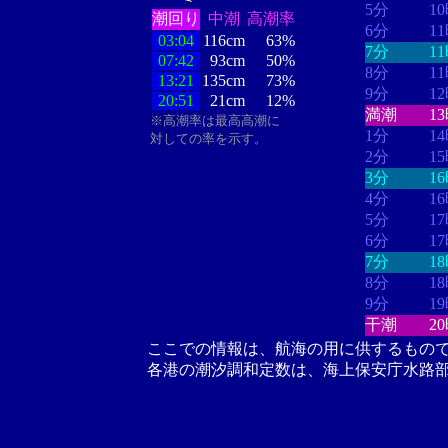
5分
1
潮回り
中潮
高潮率
6分
1
03:04
116cm
63%
7分
1
07:42
93cm
50%
8分
1
13:21
135cm
73%
9分
1
20:51
21cm
12%
満潮
1
※高潮率は最高高潮に
1分
1
対しての率を示す。
2分
1
3分
1
4分
1
5分
1
6分
1
7分
1
8分
1
9分
1
干潮
2
ここでの情報は、航海の用に供するもの
各港の潮汐調和定数は、海上保安庁水路