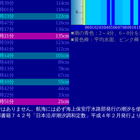
0時39分
114cm
1時01分
118cm
1時23分
122cm
1時47分
126cm
00
01
02
03
04
05
06
07
08
09
10
1
2時17分
130cm
■潮の青色：2～4分、6～8分
3時21分
135cm
■黄色棒：平均水面、ピンク棒
4時59分
123cm
5時41分
112cm
6時14分
101cm
6時44分
89cm
7時13分
78cm
7時41分
67cm
8時10分
55cm
8時42分
44cm
9時22分
33cm
0時51分
21cm
ではありません。航海には必ず海上保安庁水路部発行の潮汐を
部書籍７４２号「日本沿岸潮汐調和定数」平成４年２月発行よ