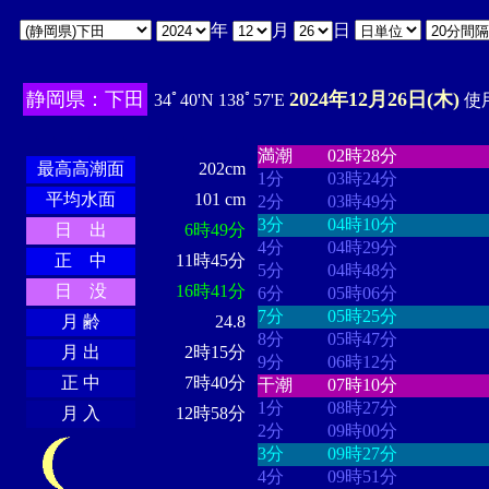
年
月
日
静岡県：下田
2024年12月26日(木)
34ﾟ40'N 138ﾟ57'E
使用
・・・・
・・・・・・・・
・
・・・・・・
・・・・・・
満潮
02時28分
最高高潮面
202cm
1分
03時24分
平均水面
101 cm
2分
03時49分
3分
04時10分
日 出
6時49分
4分
04時29分
正 中
11時45分
5分
04時48分
日 没
16時41分
6分
05時06分
7分
05時25分
月 齢
24.8
8分
05時47分
月 出
2時15分
9分
06時12分
正 中
7時40分
干潮
07時10分
1分
08時27分
月 入
12時58分
2分
09時00分
3分
09時27分
4分
09時51分