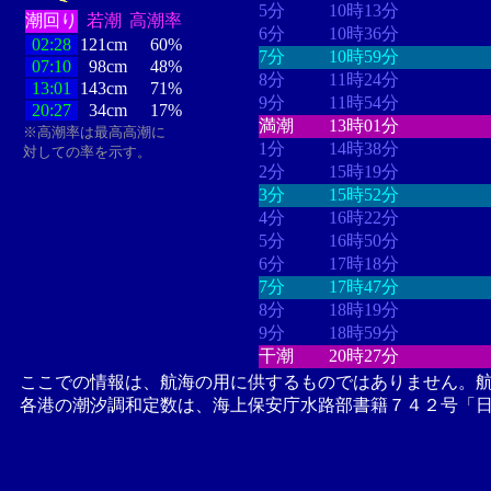
5分
10時13分
潮回り
若潮
高潮率
6分
10時36分
02:28
121cm
60%
7分
10時59分
07:10
98cm
48%
8分
11時24分
13:01
143cm
71%
9分
11時54分
20:27
34cm
17%
満潮
13時01分
※高潮率は最高高潮に
1分
14時38分
対しての率を示す。
2分
15時19分
3分
15時52分
4分
16時22分
5分
16時50分
6分
17時18分
7分
17時47分
8分
18時19分
9分
18時59分
干潮
20時27分
ここでの情報は、航海の用に供するものではありません。
各港の潮汐調和定数は、海上保安庁水路部書籍７４２号「