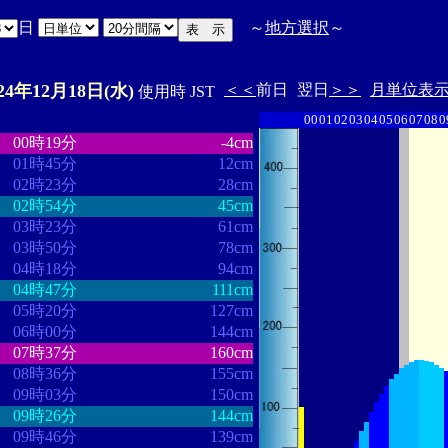
日
～
地方選択
～
024年12月18日(水)
＜＜
前日
翌日
＞＞
月単位表
使用時 JST
00
01
02
03
04
05
06
07
08
0
・
・・・・・・・・
・・・・・・・
00時19分
-4cm
01時45分
12cm
02時23分
28cm
02時54分
45cm
03時23分
61cm
03時50分
78cm
04時18分
94cm
04時47分
111cm
05時20分
127cm
06時00分
144cm
07時37分
160cm
08時36分
155cm
09時03分
150cm
09時26分
144cm
09時46分
139cm