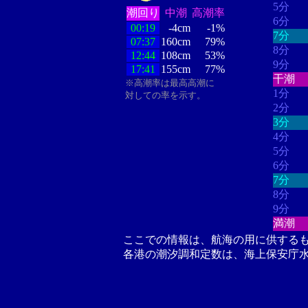
5分
潮回り
中潮
高潮率
6分
00:19
-4cm
-1%
7分
07:37
160cm
79%
8分
12:44
108cm
53%
9分
17:41
155cm
77%
干潮
※高潮率は最高高潮に
1分
対しての率を示す。
2分
3分
4分
5分
6分
7分
8分
9分
満潮
ここでの情報は、航海の用に供する
各港の潮汐調和定数は、海上保安庁