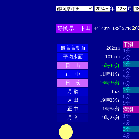
年
月
静岡県：下田
2
34ﾟ40'N 138ﾟ57'E
・・・
・・・・・・
・・・・・・
干潮
最高高潮面
202cm
1分
平均水面
101 cm
2分
3分
日 出
6時46分
4分
正 中
11時41分
5分
日 没
16時36分
6分
7分
月 齢
16.8
8分
月 出
19時25分
9分
正 中
1時54分
満潮
1分
月 入
9時23分
2分
3分
4分