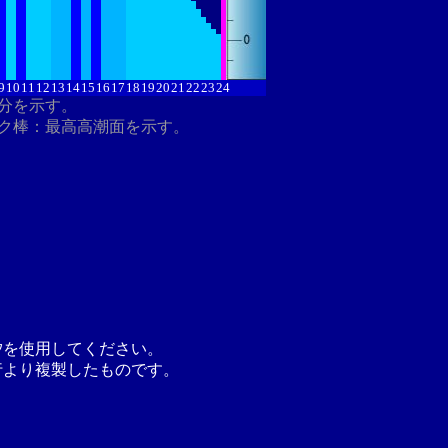
9
10
11
12
13
14
15
16
17
18
19
20
21
22
23
24
8分を示す。
ク棒：最高高潮面を示す。
汐を使用してください。
行より複製したものです。