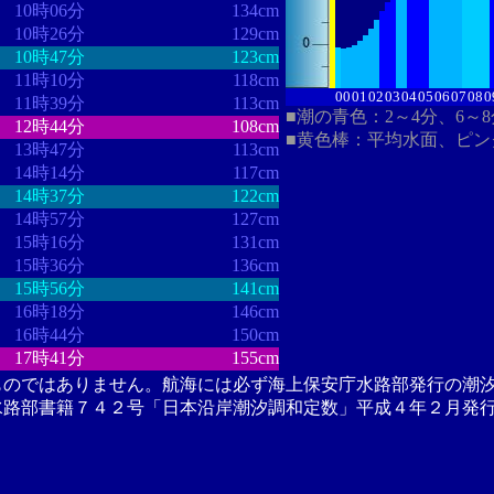
10時06分
134cm
10時26分
129cm
10時47分
123cm
11時10分
118cm
00
01
02
03
04
05
06
07
08
0
11時39分
113cm
■潮の青色：2～4分、6～
12時44分
108cm
■黄色棒：平均水面、ピン
13時47分
113cm
14時14分
117cm
14時37分
122cm
14時57分
127cm
15時16分
131cm
15時36分
136cm
15時56分
141cm
16時18分
146cm
16時44分
150cm
17時41分
155cm
ものではありません。航海には必ず海上保安庁水路部発行の潮
水路部書籍７４２号「日本沿岸潮汐調和定数」平成４年２月発