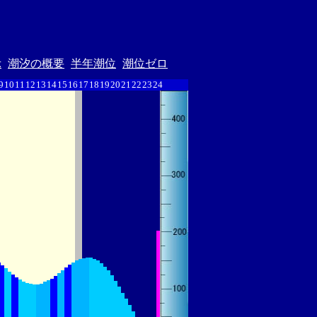
示
潮汐の概要
半年潮位
潮位ゼロ
9
10
11
12
13
14
15
16
17
18
19
20
21
22
23
24