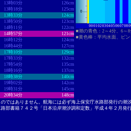
13時03分
126cm
13時18分
125cm
13時33分
124cm
13時50分
123cm
00
01
02
03
04
05
06
07
08
0
14時11分
122cm
■潮の青色：2～4分、6～
14時57分
121cm
■黄色棒：平均水面、ピン
16時12分
124cm
16時44分
127cm
17時10分
129cm
17時33分
132cm
17時54分
135cm
18時16分
137cm
18時38分
140cm
19時02分
142cm
19時31分
145cm
20時34分
148cm
ものではありません。航海には必ず海上保安庁水路部発行の潮
水路部書籍７４２号「日本沿岸潮汐調和定数」平成４年２月発