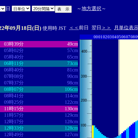
日
～
地方選択
～
022年09月18日(日)
＜＜
前日
翌日
＞＞
月単位表
使用時 JST
00
01
02
03
04
05
06
07
08
0
・
・・・・・・・・
・・・・・・・
03時39分
49cm
05時02分
57cm
05時40分
65cm
06時11分
73cm
06時40分
81cm
07時08分
90cm
07時37分
98cm
08時07分
106cm
08時41分
114cm
09時25分
122cm
11時15分
130cm
11時57分
129cm
12時17分
128cm
12時33分
128cm
12時49分
127cm