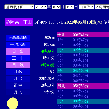
年
月
日
静岡県：下田
2022年05月19日(木)
34ﾟ40'N 138ﾟ57'E
使用
・・・・
・・・・・・・・
・
・・・・・・
・・・・・・
干潮
00時41分
最高高潮面
202cm
1分
01時47分
平均水面
101 cm
2分
02時16分
3分
02時39分
日 出
4時39分
4分
03時01分
正 中
11時41分
5分
03時21分
日 没
18時43分
6分
03時41分
7分
04時02分
月 齢
18.2
8分
04時25分
月 出
22時28分
9分
04時52分
正 中
2時13分
満潮
05時53分
1分
07時27分
月 入
7時2分
2分
08時06分
3分
08時38分
4分
09時07分