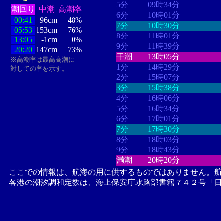
5分
09時34分
潮回り
中潮
高潮率
6分
10時01分
00:41
96cm
48%
7分
10時30分
05:53
153cm
76%
8分
11時01分
13:05
-1cm
0%
9分
11時39分
20:20
147cm
73%
干潮
13時05分
※高潮率は最高高潮に
1分
14時29分
対しての率を示す。
2分
15時07分
3分
15時38分
4分
16時06分
5分
16時34分
6分
17時01分
7分
17時30分
8分
18時03分
9分
18時43分
満潮
20時20分
ここでの情報は、航海の用に供するものではありません。
各港の潮汐調和定数は、海上保安庁水路部書籍７４２号「