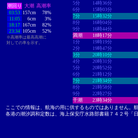
5分
14時36分
潮回り
大潮
高潮率
6分
15時03分
03:53
157cm
78%
7分
15時32分
11:05
6cm
3%
8分
16時04分
18:17
167cm
82%
9分
16時44分
23:34
105cm
52%
満潮
18時17分
※高潮率は最高高潮に
1分
19時19分
対しての率を示す。
2分
19時47分
3分
20時10分
4分
20時31分
5分
20時52分
6分
21時12分
7分
21時34分
8分
21時58分
9分
22時27分
干潮
23時34分
ここでの情報は、航海の用に供するものではありません。
各港の潮汐調和定数は、海上保安庁水路部書籍７４２号「