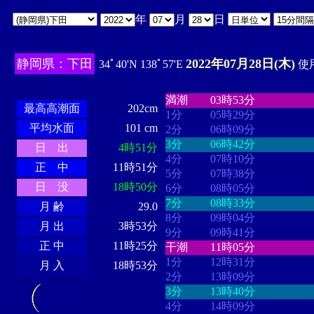
年
月
日
静岡県：下田
2022年07月28日(木)
34ﾟ40'N 138ﾟ57'E
使用
・・・・
・・・・・・・・
・
・・・・・・
・・・・・・
満潮
03時53分
最高高潮面
202cm
1分
05時29分
平均水面
101 cm
2分
06時09分
3分
06時42分
日 出
4時51分
4分
07時10分
正 中
11時51分
5分
07時38分
日 没
18時50分
6分
08時05分
7分
08時33分
月 齢
29.0
8分
09時04分
月 出
3時53分
9分
09時41分
正 中
11時25分
干潮
11時05分
1分
12時31分
月 入
18時53分
2分
13時09分
3分
13時40分
4分
14時09分