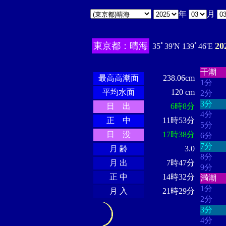
年
月
東京都：晴海
2
35ﾟ39'N 139ﾟ46'E
・・・
・・・・・・
・・・・・・
干潮
最高高潮面
238.06cm
1分
平均水面
120 cm
2分
3分
日 出
6時8分
4分
正 中
11時53分
5分
日 没
17時38分
6分
7分
月 齢
3.0
8分
月 出
7時47分
9分
正 中
14時32分
満潮
1分
月 入
21時29分
2分
3分
4分