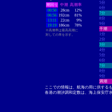
5分
潮回り
中潮
高潮率
6分
00:50
28cm
12%
7分
06:56
192cm
81%
8分
13:11
22cm
9%
9分
19:19
186cm
78%
干潮
※高潮率は最高高潮に
1分
対しての率を示す。
2分
3分
4分
5分
6分
7分
8分
9分
満潮
ここでの情報は、航海の用に供する
各港の潮汐調和定数は、海上保安庁