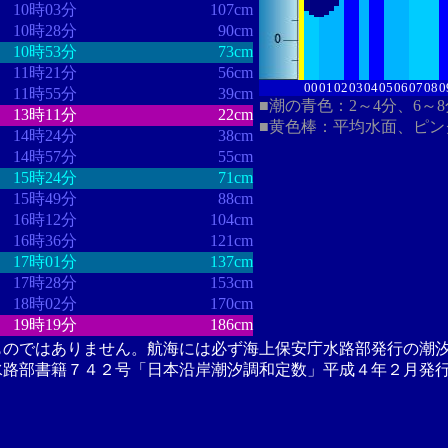
10時03分
107cm
10時28分
90cm
10時53分
73cm
11時21分
56cm
00
01
02
03
04
05
06
07
08
0
11時55分
39cm
■潮の青色：2～4分、6～
13時11分
22cm
■黄色棒：平均水面、ピン
14時24分
38cm
14時57分
55cm
15時24分
71cm
15時49分
88cm
16時12分
104cm
16時36分
121cm
17時01分
137cm
17時28分
153cm
18時02分
170cm
19時19分
186cm
ものではありません。航海には必ず海上保安庁水路部発行の潮
水路部書籍７４２号「日本沿岸潮汐調和定数」平成４年２月発