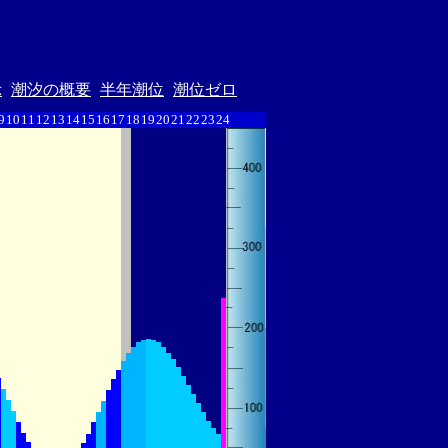
示
潮汐の概要
半年潮位
潮位ゼロ
9
10
11
12
13
14
15
16
17
18
19
20
21
22
23
24