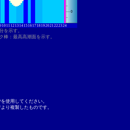
9
10
11
12
13
14
15
16
17
18
19
20
21
22
23
24
8分を示す。
ク棒：最高高潮面を示す。
汐を使用してください。
行より複製したものです。