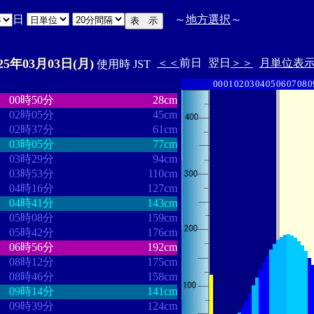
日
～
地方選択
～
025年03月03日(月)
＜＜
前日
翌日
＞＞
月単位表
使用時 JST
00
01
02
03
04
05
06
07
08
0
・
・・・・・・・・
・・・・・・・
00時50分
28cm
02時05分
45cm
02時37分
61cm
03時05分
77cm
03時29分
94cm
03時53分
110cm
04時16分
127cm
04時41分
143cm
05時08分
159cm
05時42分
176cm
06時56分
192cm
08時12分
175cm
08時46分
158cm
09時14分
141cm
09時39分
124cm