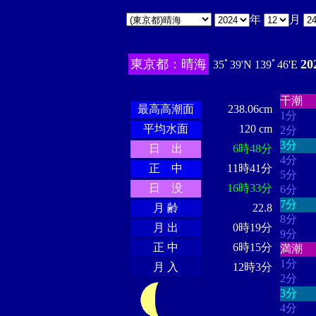
年
月
東京都：晴海
2
35ﾟ39'N 139ﾟ46'E
・・・
・・・・・・
・・・・・・
干潮
最高高潮面
238.06cm
1分
平均水面
120 cm
2分
3分
日 出
6時48分
4分
正 中
11時41分
5分
日 没
16時33分
6分
7分
月 齢
22.8
8分
月 出
0時19分
9分
正 中
6時15分
満潮
1分
月 入
12時3分
2分
3分
4分