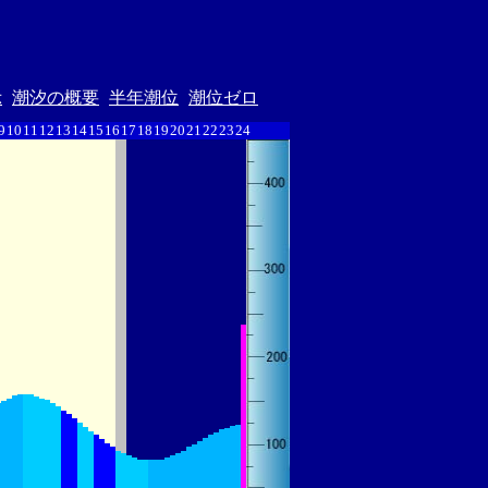
示
潮汐の概要
半年潮位
潮位ゼロ
9
10
11
12
13
14
15
16
17
18
19
20
21
22
23
24