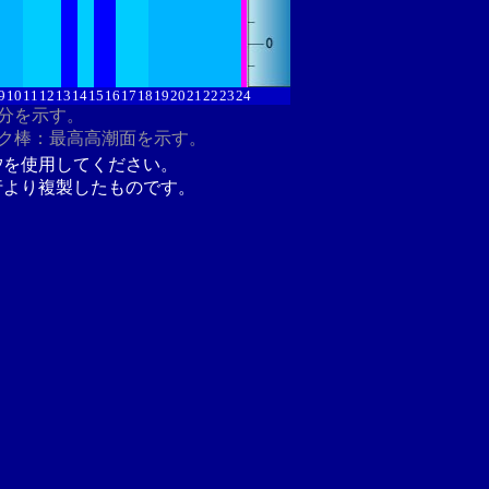
9
10
11
12
13
14
15
16
17
18
19
20
21
22
23
24
8分を示す。
ク棒：最高高潮面を示す。
汐を使用してください。
行より複製したものです。