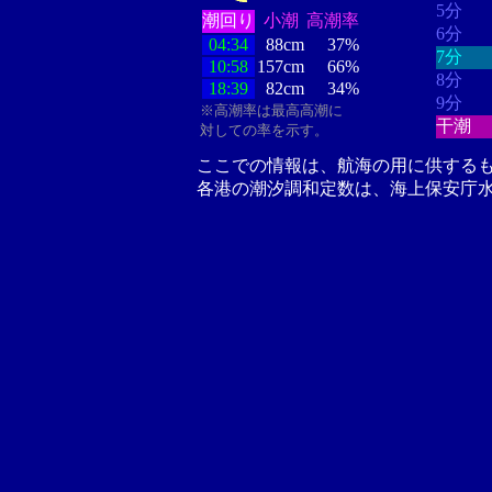
5分
潮回り
小潮
高潮率
6分
04:34
88cm
37%
7分
10:58
157cm
66%
8分
18:39
82cm
34%
9分
※高潮率は最高高潮に
干潮
対しての率を示す。
ここでの情報は、航海の用に供する
各港の潮汐調和定数は、海上保安庁