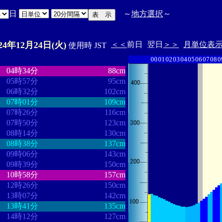
日
～
地方選択
～
024年12月24日(火)
＜＜
前日
翌日
＞＞
月単位表
使用時 JST
00
01
02
03
04
05
06
07
08
0
・
・・・・・・・・
・・・・・・・
04時34分
88cm
05時57分
95cm
06時32分
102cm
07時01分
109cm
07時26分
116cm
07時50分
123cm
08時14分
130cm
08時38分
137cm
09時06分
143cm
09時39分
150cm
10時58分
157cm
12時26分
150cm
13時07分
142cm
13時41分
135cm
14時12分
127cm