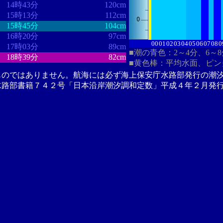
14時43分
120cm
15時13分
112cm
15時45分
104cm
16時20分
97cm
00
01
02
03
04
05
06
07
08
0
17時03分
89cm
■潮の青色：2～4分、6～
18時39分
82cm
■黄色棒：平均水面、ピン
ものではありません。航海には必ず海上保安庁水路部発行の潮
水路部書籍７４２号「日本沿岸潮汐調和定数」平成４年２月発