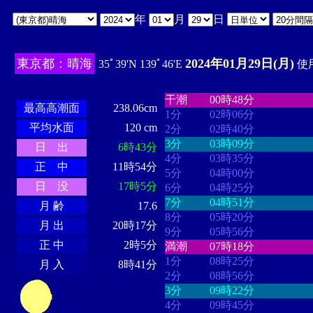
年
月
日
東京都：晴海
2024年01月29日(月)
35ﾟ39'N 139ﾟ46'E
使用
・・・・
・・・・・・・・
・
・・・・・・
・・・・・・
干潮
00時48分
最高高潮面
238.06cm
1分
02時06分
平均水面
120 cm
2分
02時40分
3分
03時09分
日 出
6時43分
4分
03時35分
正 中
11時54分
5分
04時00分
日 没
17時5分
6分
04時25分
7分
04時51分
月 齢
17.6
8分
05時20分
月 出
20時17分
9分
05時56分
正 中
2時5分
満潮
07時18分
1分
08時25分
月 入
8時41分
2分
08時56分
3分
09時22分
4分
09時45分