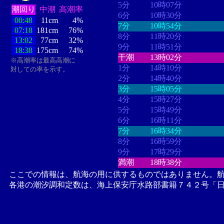
5分
10時07分
潮回り
中潮
高潮率
6分
10時30分
00:48
11cm
4%
7分
10時54分
07:18
181cm
76%
8分
11時20分
13:02
77cm
32%
9分
11時51分
18:38
175cm
74%
干潮
13時02分
※高潮率は最高高潮に
1分
14時10分
対しての率を示す。
2分
14時40分
3分
15時05分
4分
15時27分
5分
15時49分
6分
16時11分
7分
16時34分
8分
16時59分
9分
17時29分
満潮
18時38分
ここでの情報は、航海の用に供するものではありません。
各港の潮汐調和定数は、海上保安庁水路部書籍７４２号「