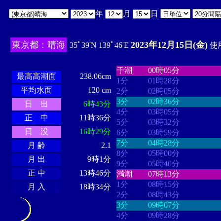
年
月
日
東京都：晴海
2023年12月15日(金)
35ﾟ39'N 139ﾟ46'E
使用
・・・・
・・・・・・・・
・
・・・・・・
・・・・・・
干潮
00時05分
最高高潮面
238.06cm
1分
01時28分
平均水面
120 cm
2分
02時05分
3分
02時36分
日 出
6時43分
4分
03時05分
正 中
11時36分
5分
03時32分
日 没
16時29分
6分
03時59分
7分
04時28分
月 齢
2.1
8分
05時00分
月 出
9時1分
9分
05時40分
正 中
13時46分
満潮
07時13分
1分
08時15分
月 入
18時34分
2分
08時43分
3分
09時07分
4分
09時28分