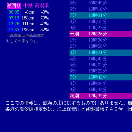
5分
09時49分
潮回り
中潮
高潮率
6分
10時10分
00:05
-8cm
-3%
7分
10時31分
07:13
188cm
79%
8分
10時55分
12:26
111cm
47%
9分
11時23分
17:35
196cm
82%
干潮
12時26分
※高潮率は最高高潮に
1分
13時30分
対しての率を示す。
2分
13時58分
3分
14時21分
4分
14時42分
5分
15時02分
6分
15時22分
7分
15時43分
8分
16時06分
9分
16時34分
満潮
17時35分
ここでの情報は、航海の用に供するものではありません。
各港の潮汐調和定数は、海上保安庁水路部書籍７４２号「