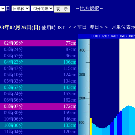
日
～
地方選択
～
023年02月26日(日)
＜＜
前日
翌日
＞＞
月単位表
使用時 JST
00
01
02
03
04
05
06
07
08
0
・
・・・・・・・・
・・・・・・・
02時09分
77cm
03時24分
87cm
03時57分
96cm
04時23分
106cm
04時47分
115cm
05時10分
124cm
05時33分
134cm
05時57分
143cm
06時24分
153cm
06時56分
162cm
08時07分
172cm
09時30分
159cm
10時06分
146cm
10時36分
133cm
11時04分
120cm