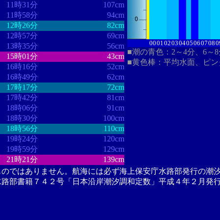
11時31分
107cm
11時58分
94cm
12時26分
82cm
12時57分
69cm
00
01
02
03
04
05
06
07
08
0
13時35分
56cm
■潮の青色：2～4分、6～
15時01分
43cm
■黄色棒：平均水面、ピン
16時16分
52cm
16時49分
62cm
17時17分
72cm
17時42分
81cm
18時06分
91cm
18時30分
100cm
18時56分
110cm
19時24分
120cm
19時59分
129cm
21時21分
139cm
ものではありません。航海には必ず海上保安庁水路部発行の潮
水路部書籍７４２号「日本沿岸潮汐調和定数」平成４年２月発