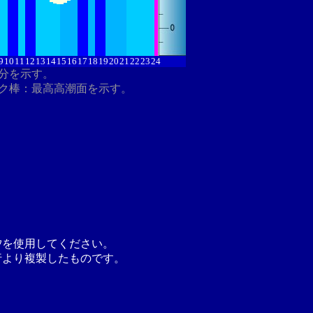
9
10
11
12
13
14
15
16
17
18
19
20
21
22
23
24
8分を示す。
ク棒：最高高潮面を示す。
汐を使用してください。
行より複製したものです。