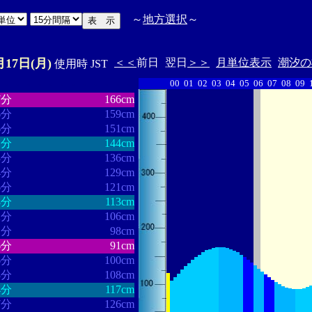
～
地方選択
～
月17日(月)
＜＜
前日
翌日
＞＞
月単位表示
潮汐の
使用時 JST
00
01
02
03
04
05
06
07
08
09
・・・・・・
・・・・・・・
7分
166cm
6分
159cm
6分
151cm
1分
144cm
3分
136cm
4分
129cm
6分
121cm
8分
113cm
2分
106cm
1分
98cm
6分
91cm
6分
100cm
8分
108cm
4分
117cm
7分
126cm