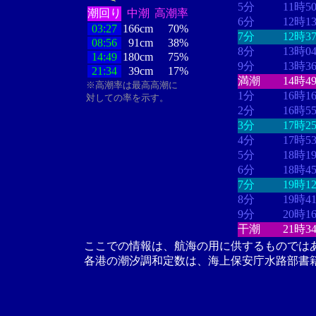
5分
11時5
潮回り
中潮
高潮率
6分
12時1
03:27
166cm
70%
7分
12時3
08:56
91cm
38%
8分
13時0
14:49
180cm
75%
9分
13時3
21:34
39cm
17%
満潮
14時4
※高潮率は最高高潮に
1分
16時1
対しての率を示す。
2分
16時5
3分
17時2
4分
17時5
5分
18時1
6分
18時4
7分
19時1
8分
19時4
9分
20時1
干潮
21時3
ここでの情報は、航海の用に供するものでは
各港の潮汐調和定数は、海上保安庁水路部書