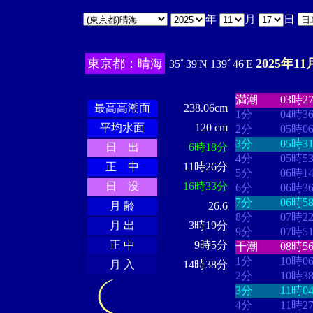
年
月
日
東京都：晴海
2025年11
35ﾟ39'N 139ﾟ46'E
・・・・
・・
・・・・・・
・・・・・・
満潮
03時2
最高高潮面
238.06cm
1分
04時3
平均水面
120 cm
2分
05時0
3分
05時3
日 出
6時18分
4分
05時5
正 中
11時26分
5分
06時1
日 没
16時33分
6分
06時3
7分
06時5
月 齢
26.6
8分
07時2
月 出
3時19分
9分
07時5
正 中
9時5分
干潮
08時5
1分
10時0
月 入
14時38分
2分
10時3
3分
11時0
4分
11時2