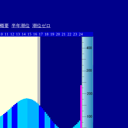
概要
半年潮位
潮位ゼロ
10
11
12
13
14
15
16
17
18
19
20
21
22
23
24