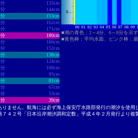
0分
135cm
3分
144cm
7分
153cm
4分
162cm
00
01
02
03
04
05
06
07
08
09
6分
171cm
■潮の青色：2～4分、6～8分を示
9分
180cm
■黄色棒：平均水面、ピンク棒：
6分
166cm
5分
152cm
5分
138cm
3分
124cm
9分
109cm
5分
95cm
2分
81cm
1分
67cm
6分
53cm
4分
39cm
ありません。航海には必ず海上保安庁水路部発行の潮汐を使用
籍７４２号「日本沿岸潮汐調和定数」平成４年２月発行より複